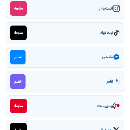
انستجرام
متابعة
تيك توك
متابعة
ماسنجر
انضم
فايبر
انضم
بينتيريست
متابعة