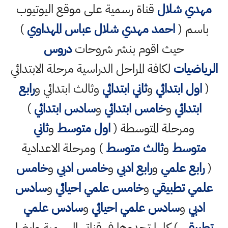
مهدي شلال
قناة رسمية على موقع اليوتيوب
باسم (
احمد مهدي شلال عباس المهداوي
)
حيث اقوم بنشر شروحات
دروس
الرياضيات
لكافة المراحل الدراسية مرحلة الابتدائي
(
اول ابتدائي
و
ثاني ابتدائي
وثالث ابتدائي و
رابع
ابتدائي
و
خامس ابتدائي
و
سادس ابتدائي
)
ومرحلة المتوسطة (
اول متوسط
و
ثاني
متوسط
و
ثالث متوسط
) ومرحلة الاعدادية
(
رابع علمي
و
رابع ادبي
و
خامس ادبي
و
خامس
علمي تطبيقي
و
خامس علمي احيائي
و
سادس
ادبي
و
سادس علمي احيائي
و
سادس علمي
تطبيقي
) كلها تجدوها في قناتي الرسمية وايضا