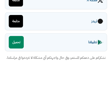
منصة X
متابعة
ثريدز
متابعة
تطبيقنا
تحميل
نشكركم على دعمكم المستمر، وفي حال واجهتكم أي مشكلة لا تترددوا في مراسلتنا.