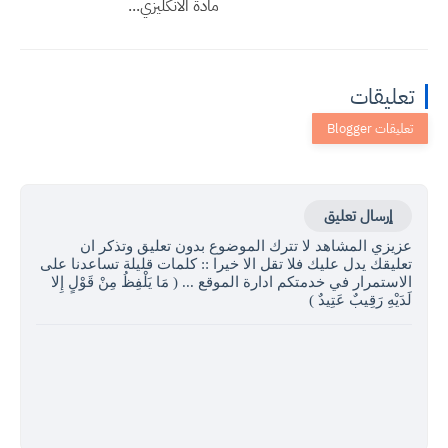
مادة الانكليزي...
تعليقات
إرسال تعليق
عزيزي المشاهد لا تترك الموضوع بدون تعليق وتذكر ان
تعليقك يدل عليك فلا تقل الا خيرا :: كلمات قليلة تساعدنا على
الاستمرار في خدمتكم ادارة الموقع ... ( مَا يَلْفِظُ مِنْ قَوْلٍ إِلا
لَدَيْهِ رَقِيبٌ عَتِيدٌ )