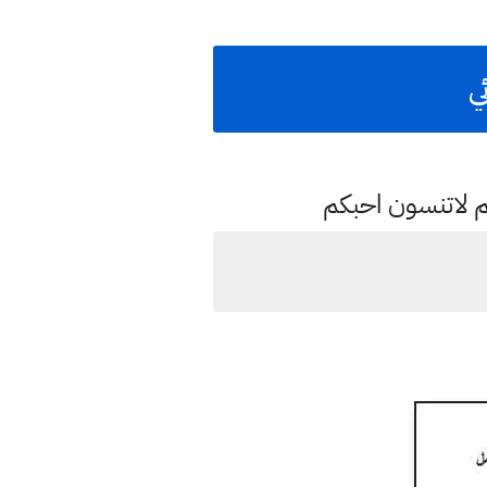
ي
م لاتنسون احبكم