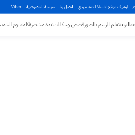
ع
ارشيف موقع الاستاذ احمد مهدي
اتصل بنا
سياسة الخصوصية
Viber
عه
التربية
تعلم الرسم بالصور
قصص وحكايات
نبذة مختصرة
كلمة يوم الخم