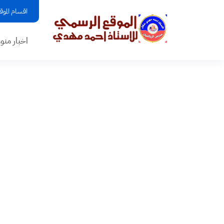
اقسام الموق
اخبار منو