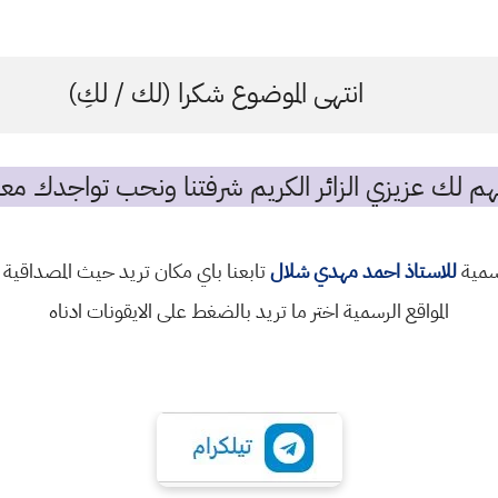
انتهى الموضوع شكرا (لك / لكِ)
م لك عزيزي الزائر الكريم شرفتنا ونحب تواجدك معن
رسمية
للاستاذ احمد مهدي شلال
تابعنا باي مكان تريد حيث المصداقية 
المواقع الرسمية اختر ما تريد بالضغط على الايقونات ادناه