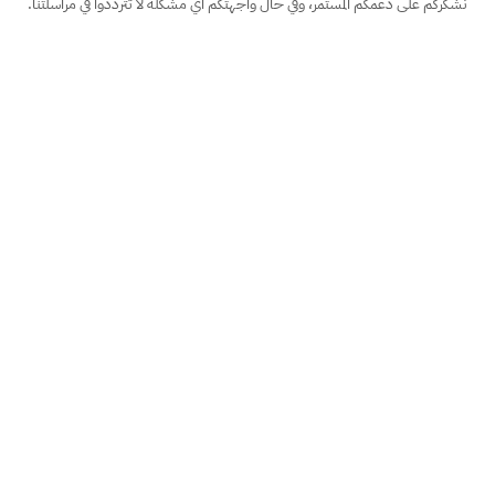
نشكركم على دعمكم المستمر، وفي حال واجهتكم أي مشكلة لا تترددوا في مراسلتنا.