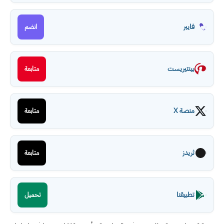
فايبر
انضم
بينتيريست
متابعة
منصة X
متابعة
ثريدز
متابعة
تطبيقنا
تحميل