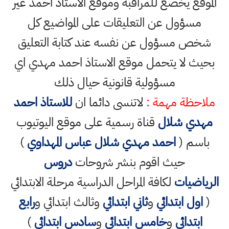
الموقع يخضع للمراقبة وموقع الاستاذ احمد غير
مسؤول عن التعليقات على المواضيع كل
شخص مسؤول عن نفسه عند كتابة التعليق
بحيث لا يتحمل موقع الاستاذ احمد مهدي اي
مسؤولية قانونية حيال ذلك
ملاحظة مهمة :
لاتنسى دائما ان
للاستاذ احمد
مهدي شلال
قناة رسمية على موقع اليوتيوب
باسم (
احمد مهدي شلال عباس المهداوي
)
حيث اقوم بنشر شروحات
دروس
الرياضيات
لكافة المراحل الدراسية مرحلة الابتدائي
(
اول ابتدائي
و
ثاني ابتدائي
وثالث ابتدائي و
رابع
ابتدائي
و
خامس ابتدائي
و
سادس ابتدائي
)