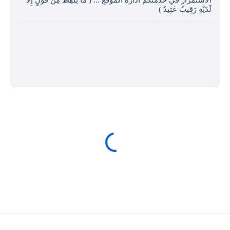
لَدَيْهِ رَقِيبٌ عَتِيدٌ )