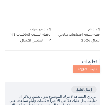
منذ عام
منذ بضع سنوات
خطة سنوية اجتماعيات سادس
الخطة السنوية الرياضيات ٢٠٢٤
ابتدائي 2026
٢٠٢٥ السادس الابتدائي
تعليقات
إرسال تعليق
عزيزي المشاهد لا تترك الموضوع بدون تعليق وتذكر ان
تعليقك يدل عليك فلا تقل الا خيرا :: كلمات قليلة تساعدنا على
الاستمرار في خدمتكم ادارة الموقع ... ( مَا يَلْفِظُ مِنْ قَوْلٍ إِلا