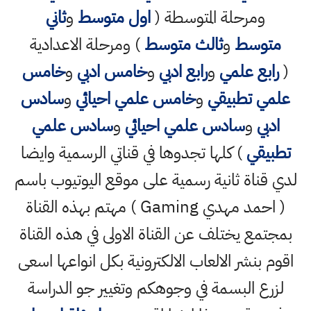
ومرحلة المتوسطة (
اول متوسط
و
ثاني
متوسط
و
ثالث متوسط
) ومرحلة الاعدادية
(
رابع علمي
و
رابع ادبي
و
خامس ادبي
و
خامس
علمي تطبيقي
و
خامس علمي احيائي
و
سادس
ادبي
و
سادس علمي احيائي
و
سادس علمي
تطبيقي
) كلها تجدوها في قناتي الرسمية وايضا
لدي قناة ثانية رسمية على موقع اليوتيوب باسم
( احمد مهدي Gaming ) مهتم بهذه القناة
بمجتمع يختلف عن القناة الاولى في هذه القناة
اقوم بنشر الالعاب الالكترونية بكل انواعها اسعى
لزرع البسمة في وجوهكم وتغيير جو الدراسة