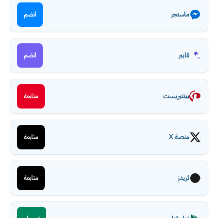
ماسنجر
انضم
فايبر
انضم
بينتيريست
متابعة
منصة X
متابعة
ثريدز
متابعة