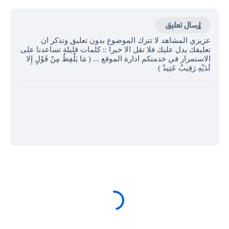
إرسال تعليق
عزيزي المشاهد لا تترك الموضوع بدون تعليق وتذكر ان
تعليقك يدل عليك فلا تقل الا خيرا :: كلمات قليلة تساعدنا على
الاستمرار في خدمتكم ادارة الموقع ... ( مَا يَلْفِظُ مِنْ قَوْلٍ إِلا
لَدَيْهِ رَقِيبٌ عَتِيدٌ )