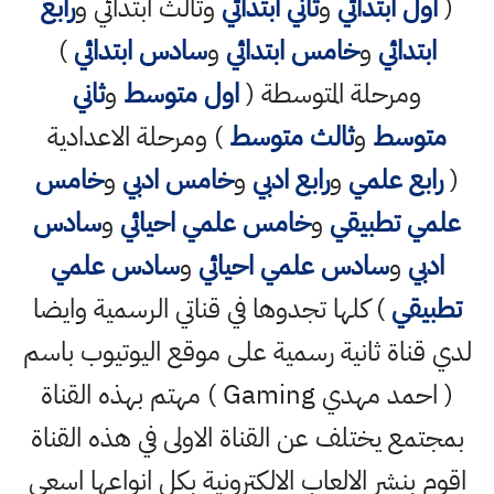
(
اول ابتدائي
و
ثاني ابتدائي
وثالث ابتدائي و
رابع
ابتدائي
و
خامس ابتدائي
و
سادس ابتدائي
)
ومرحلة المتوسطة (
اول متوسط
و
ثاني
متوسط
و
ثالث متوسط
) ومرحلة الاعدادية
(
رابع علمي
و
رابع ادبي
و
خامس ادبي
و
خامس
علمي تطبيقي
و
خامس علمي احيائي
و
سادس
ادبي
و
سادس علمي احيائي
و
سادس علمي
تطبيقي
) كلها تجدوها في قناتي الرسمية وايضا
لدي قناة ثانية رسمية على موقع اليوتيوب باسم
( احمد مهدي Gaming ) مهتم بهذه القناة
بمجتمع يختلف عن القناة الاولى في هذه القناة
اقوم بنشر الالعاب الالكترونية بكل انواعها اسعى