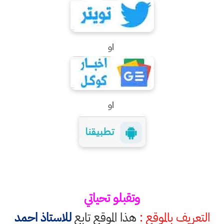
او
او
وتقبلو تحياتي
التعريف بالموقع :
هذا الموقع تابع
للاستاذ احمد