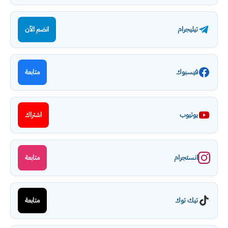
تيليجرام
انضم الآن
فيسبوك
متابعة
يوتيوب
اشتراك
انستجرام
متابعة
تيك توك
متابعة