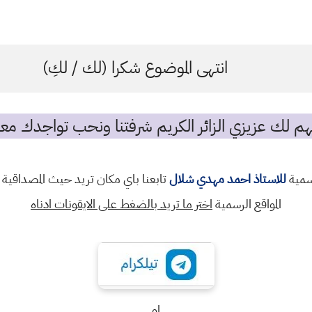
انتهى الموضوع شكرا (لك / لكِ)
م لك عزيزي الزائر الكريم شرفتنا ونحب تواجدك معن
رسمية
للاستاذ احمد مهدي شلال
تابعنا باي مكان تريد حيث المصداقية 
المواقع الرسمية
اختر ما تريد بالضغط على الايقونات ادناه
او