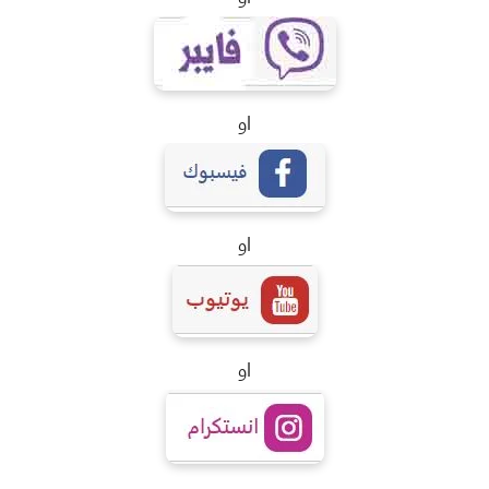
او
او
او