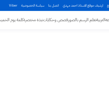
ع
ارشيف موقع الاستاذ احمد مهدي
اتصل بنا
سياسة الخصوصية
Viber
عه
التربية
تعلم الرسم بالصور
قصص وحكايات
نبذة مختصرة
كلمة يوم الخم