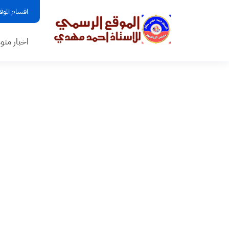
اقسام الموق
اخبار منو