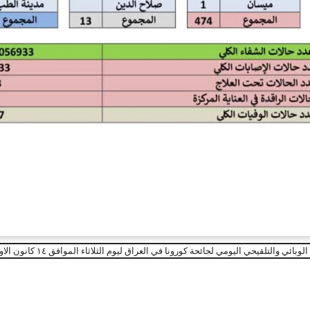
بائي والتلقيحي اليومي لجائحة كورونا في العراق ليوم الثلاثاء الموافق ١٤ كانون الاول ٢٠٢١