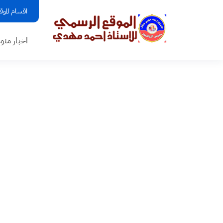
اقسام الموق
اخبار منو