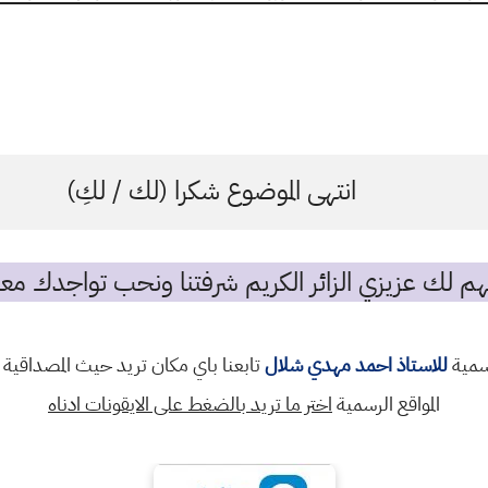
انتهى الموضوع شكرا (لك / لكِ)
م لك عزيزي الزائر الكريم شرفتنا ونحب تواجدك معن
رسمية
للاستاذ احمد مهدي شلال
تابعنا باي مكان تريد حيث المصداقية 
المواقع الرسمية
اختر ما تريد بالضغط على الايقونات ادناه