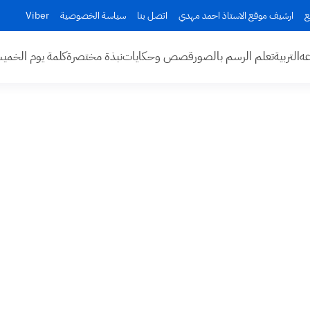
ع
ارشيف موقع الاستاذ احمد مهدي
اتصل بنا
سياسة الخصوصية
Viber
عه
التربية
تعلم الرسم بالصور
قصص وحكايات
نبذة مختصرة
كلمة يوم الخم