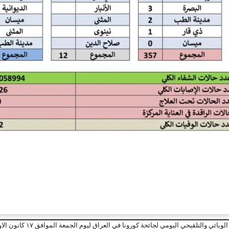
بائي والتلقيحي اليومي لجائحة كورونا في العراق ليوم الجمعة الموافق ١٧ كانون الاول ٢٠٢١