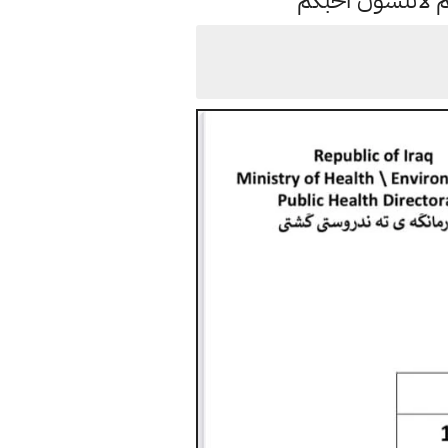
م لاتنسون احبكم