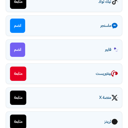
تيك توك
متابعة
ماسنجر
انضم
فايبر
انضم
بينتيريست
متابعة
منصة X
متابعة
ثريدز
متابعة