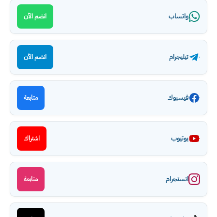
واتساب
انضم الآن
تيليجرام
انضم الآن
فيسبوك
متابعة
يوتيوب
اشتراك
انستجرام
متابعة