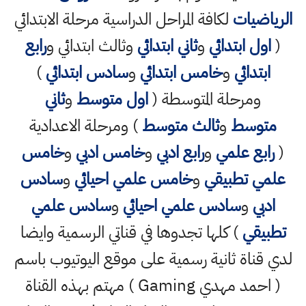
الرياضيات
لكافة المراحل الدراسية مرحلة الابتدائي
(
اول ابتدائي
و
ثاني ابتدائي
وثالث ابتدائي و
رابع
ابتدائي
و
خامس ابتدائي
و
سادس ابتدائي
)
ومرحلة المتوسطة (
اول متوسط
و
ثاني
متوسط
و
ثالث متوسط
) ومرحلة الاعدادية
(
رابع علمي
و
رابع ادبي
و
خامس ادبي
و
خامس
علمي تطبيقي
و
خامس علمي احيائي
و
سادس
ادبي
و
سادس علمي احيائي
و
سادس علمي
تطبيقي
) كلها تجدوها في قناتي الرسمية وايضا
لدي قناة ثانية رسمية على موقع اليوتيوب باسم
( احمد مهدي Gaming ) مهتم بهذه القناة