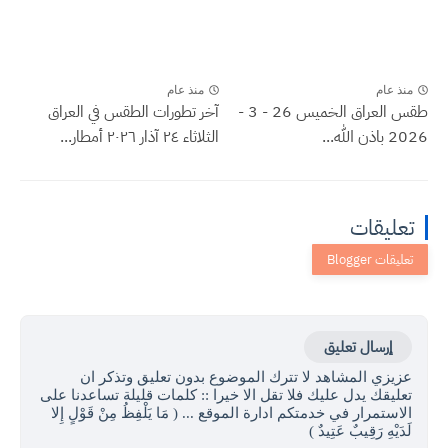
منذ عام
منذ عام
طقس العراق الخميس 26 - 3 -
آخر تطورات الطقس في العراق
2026 باذن الله...
الثلاثاء ٢٤ آذار ٢٠٢٦ أمطار...
تعليقات
إرسال تعليق
عزيزي المشاهد لا تترك الموضوع بدون تعليق وتذكر ان
تعليقك يدل عليك فلا تقل الا خيرا :: كلمات قليلة تساعدنا على
الاستمرار في خدمتكم ادارة الموقع ... ( مَا يَلْفِظُ مِنْ قَوْلٍ إِلا
لَدَيْهِ رَقِيبٌ عَتِيدٌ )