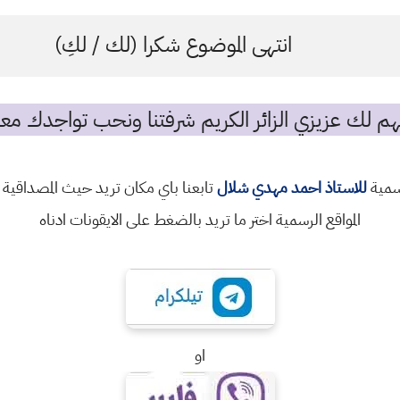
انتهى الموضوع شكرا (لك / لكِ)
م لك عزيزي الزائر الكريم شرفتنا ونحب تواجدك معن
رسمية
للاستاذ احمد مهدي شلال
تابعنا باي مكان تريد حيث المصداقية 
المواقع الرسمية اختر ما تريد بالضغط على الايقونات ادناه
او