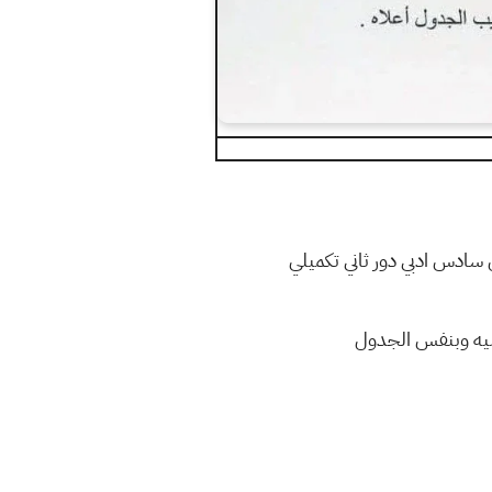
ادس ادبي دور ثاني تكميلي
يليه وبنفس الجدول