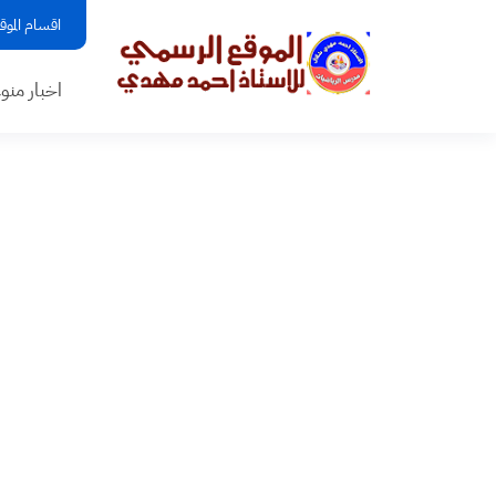
اقسام الموق
اخبار منو