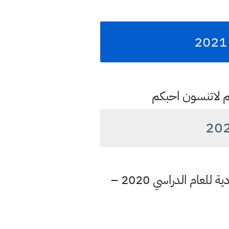
م لاتنسون احبكم
وزارة التربية تعلن جدول الامتحانات العامة “الدور الثاني التكميلي” للدراسة الاعدادية للعام الدراسي 2020 –