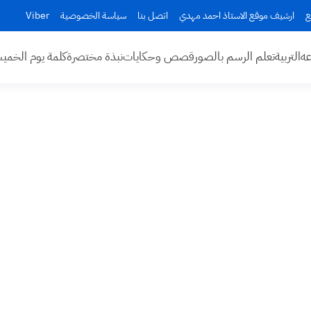
ع
ارشيف موقع الاستاذ احمد مهدي
اتصل بنا
سياسة الخصوصية
Viber
عه
التربية
تعلم الرسم بالصور
قصص وحكايات
نبذة مختصرة
كلمة يوم الخم