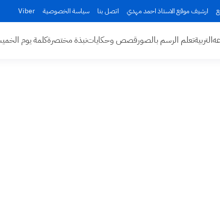
ع
ارشيف موقع الاستاذ احمد مهدي
اتصل بنا
سياسة الخصوصية
Viber
عه
التربية
تعلم الرسم بالصور
قصص وحكايات
نبذة مختصرة
كلمة يوم الخم