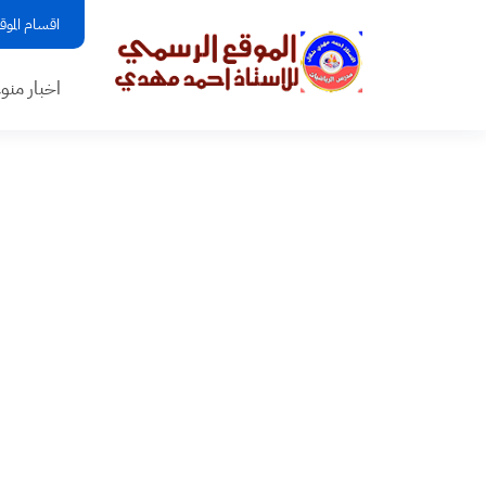
اقسام الموق
اخبار منو