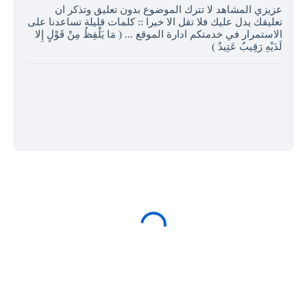
عزيزي المشاهد لا تترك الموضوع بدون تعليق وتذكر ان
تعليقك يدل عليك فلا تقل الا خيرا :: كلمات قليلة تساعدنا على
الاستمرار في خدمتكم ادارة الموقع ... ( مَا يَلْفِظُ مِنْ قَوْلٍ إِلا
لَدَيْهِ رَقِيبٌ عَتِيدٌ )