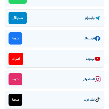
تيليجرام
انضم الآن
فيسبوك
متابعة
يوتيوب
اشتراك
انستجرام
متابعة
تيك توك
متابعة