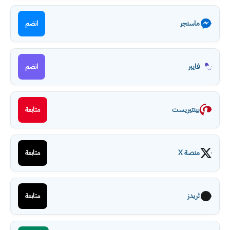
ماسنجر
انضم
فايبر
انضم
بينتيريست
متابعة
منصة X
متابعة
ثريدز
متابعة