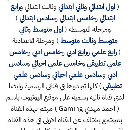
(
اول ابتدائي
و
ثاني ابتدائي
وثالث ابتدائي و
رابع
ابتدائي
و
خامس ابتدائي
و
سادس ابتدائي
)
ومرحلة المتوسطة (
اول متوسط
و
ثاني
متوسط
و
ثالث متوسط
) ومرحلة الاعدادية
(
رابع علمي
و
رابع ادبي
و
خامس ادبي
و
خامس
علمي تطبيقي
و
خامس علمي احيائي
و
سادس
ادبي
و
سادس علمي احيائي
و
سادس علمي
تطبيقي
) كلها تجدوها في قناتي الرسمية وايضا
لدي قناة ثانية رسمية على موقع اليوتيوب باسم
( احمد مهدي Gaming ) مهتم بهذه القناة
بمجتمع يختلف عن القناة الاولى في هذه القناة