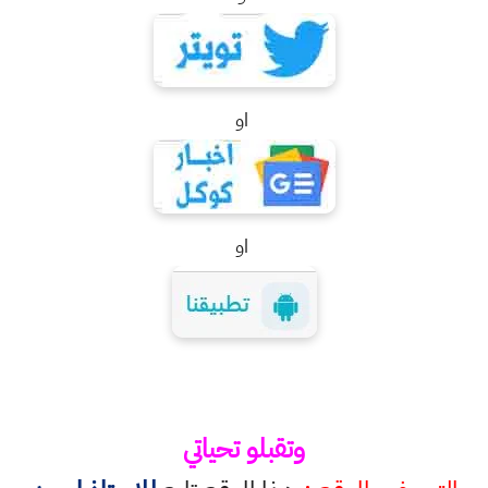
او
او
وتقبلو تحياتي