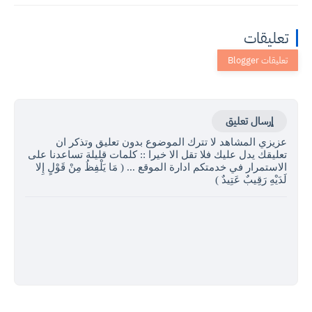
تعليقات
إرسال تعليق
عزيزي المشاهد لا تترك الموضوع بدون تعليق وتذكر ان
تعليقك يدل عليك فلا تقل الا خيرا :: كلمات قليلة تساعدنا على
الاستمرار في خدمتكم ادارة الموقع ... ( مَا يَلْفِظُ مِنْ قَوْلٍ إِلا
لَدَيْهِ رَقِيبٌ عَتِيدٌ )