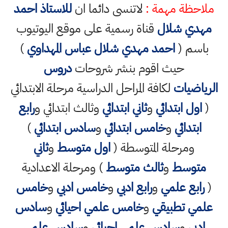
ملاحظة مهمة :
لاتنسى دائما ان
للاستاذ احمد
مهدي شلال
قناة رسمية على موقع اليوتيوب
باسم (
احمد مهدي شلال عباس المهداوي
)
حيث اقوم بنشر شروحات
دروس
الرياضيات
لكافة المراحل الدراسية مرحلة الابتدائي
(
اول ابتدائي
و
ثاني ابتدائي
وثالث ابتدائي و
رابع
ابتدائي
و
خامس ابتدائي
و
سادس ابتدائي
)
ومرحلة المتوسطة (
اول متوسط
و
ثاني
متوسط
و
ثالث متوسط
) ومرحلة الاعدادية
(
رابع علمي
و
رابع ادبي
و
خامس ادبي
و
خامس
علمي تطبيقي
و
خامس علمي احيائي
و
سادس
ادبي
و
سادس علمي احيائي
و
سادس علمي