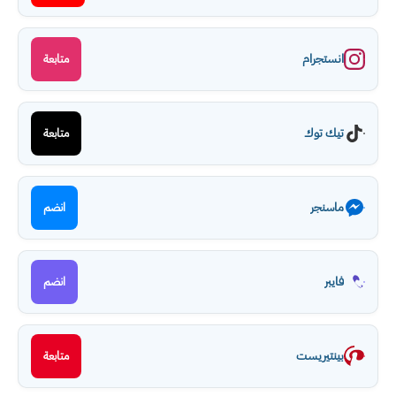
انستجرام
متابعة
تيك توك
متابعة
ماسنجر
انضم
فايبر
انضم
بينتيريست
متابعة