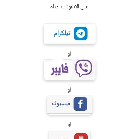
على الايقونات ادناه
او
او
او