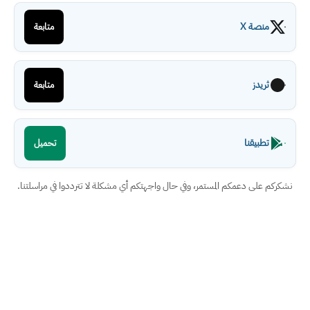
منصة X
متابعة
ثريدز
متابعة
تطبيقنا
تحميل
نشكركم على دعمكم المستمر، وفي حال واجهتكم أي مشكلة لا تترددوا في مراسلتنا.