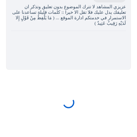
عزيزي المشاهد لا تترك الموضوع بدون تعليق وتذكر ان
تعليقك يدل عليك فلا تقل الا خيرا :: كلمات قليلة تساعدنا على
الاستمرار في خدمتكم ادارة الموقع ... ( مَا يَلْفِظُ مِنْ قَوْلٍ إِلا
لَدَيْهِ رَقِيبٌ عَتِيدٌ )