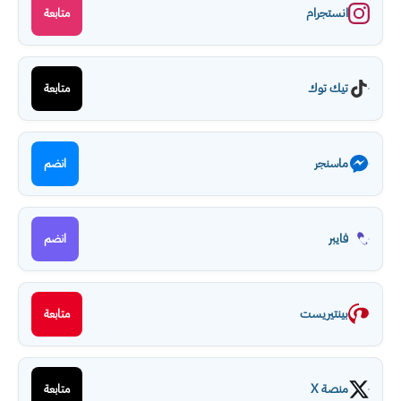
انستجرام
متابعة
تيك توك
متابعة
ماسنجر
انضم
فايبر
انضم
بينتيريست
متابعة
منصة X
متابعة