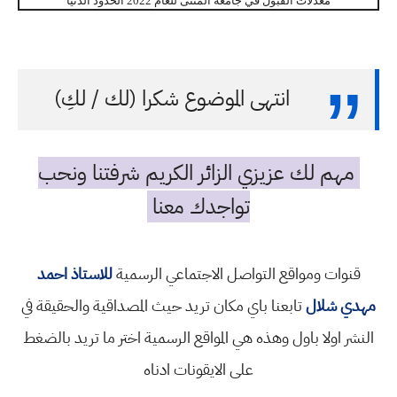
معدلات القبول في جامعة المثنى للعام 2022 الحدود الدنيا
انتهى الموضوع شكرا (لك / لكِ)
مهم لك عزيزي الزائر الكريم شرفتنا ونحب
تواجدك معنا
قنوات ومواقع التواصل الاجتماعي الرسمية
للاستاذ احمد
مهدي شلال
تابعنا باي مكان تريد حيث المصداقية والحقيقة في
النشر اولا باول وهذه هي المواقع الرسمية اختر ما تريد بالضغط
على الايقونات ادناه