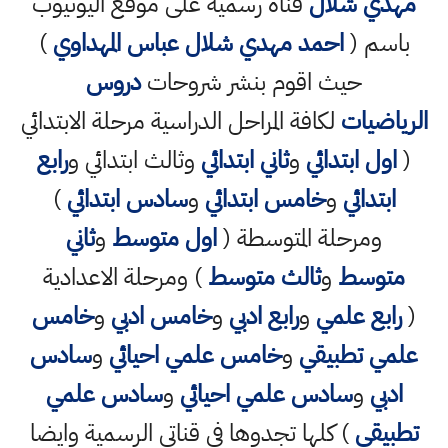
مهدي شلال
قناة رسمية على موقع اليوتيوب
باسم (
احمد مهدي شلال عباس المهداوي
)
حيث اقوم بنشر شروحات
دروس
الرياضيات
لكافة المراحل الدراسية مرحلة الابتدائي
(
اول ابتدائي
و
ثاني ابتدائي
وثالث ابتدائي و
رابع
ابتدائي
و
خامس ابتدائي
و
سادس ابتدائي
)
ومرحلة المتوسطة (
اول متوسط
و
ثاني
متوسط
و
ثالث متوسط
) ومرحلة الاعدادية
(
رابع علمي
و
رابع ادبي
و
خامس ادبي
و
خامس
علمي تطبيقي
و
خامس علمي احيائي
و
سادس
ادبي
و
سادس علمي احيائي
و
سادس علمي
تطبيقي
) كلها تجدوها في قناتي الرسمية وايضا