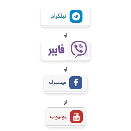
او
او
او