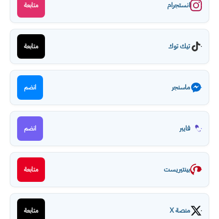
انستجرام
متابعة
تيك توك
متابعة
ماسنجر
انضم
فايبر
انضم
بينتيريست
متابعة
منصة X
متابعة