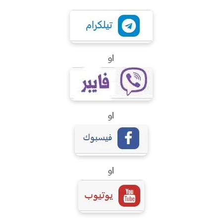
او
او
او