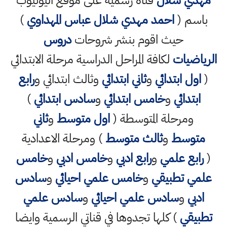
مهدي شلال
قناة رسمية على موقع اليوتيوب
باسم (
احمد مهدي شلال عباس المهداوي
)
حيث اقوم بنشر شروحات
دروس
الرياضيات
لكافة المراحل الدراسية مرحلة الابتدائي
(
اول ابتدائي
و
ثاني ابتدائي
وثالث ابتدائي و
رابع
ابتدائي
و
خامس ابتدائي
و
سادس ابتدائي
)
ومرحلة المتوسطة (
اول متوسط
و
ثاني
متوسط
و
ثالث متوسط
) ومرحلة الاعدادية
(
رابع علمي
و
رابع ادبي
و
خامس ادبي
و
خامس
علمي تطبيقي
و
خامس علمي احيائي
و
سادس
ادبي
و
سادس علمي احيائي
و
سادس علمي
تطبيقي
) كلها تجدوها في قناتي الرسمية وايضا