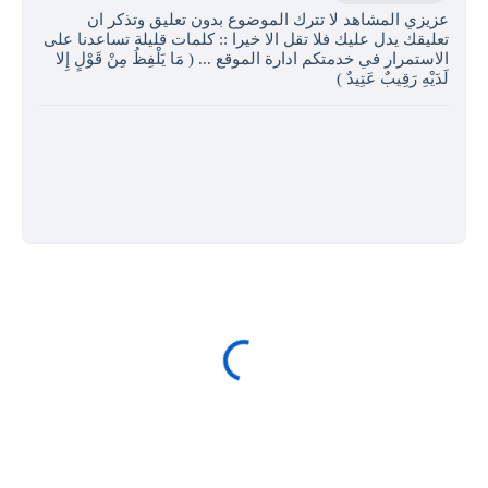
عزيزي المشاهد لا تترك الموضوع بدون تعليق وتذكر ان
تعليقك يدل عليك فلا تقل الا خيرا :: كلمات قليلة تساعدنا على
الاستمرار في خدمتكم ادارة الموقع ... ( مَا يَلْفِظُ مِنْ قَوْلٍ إِلا
لَدَيْهِ رَقِيبٌ عَتِيدٌ )