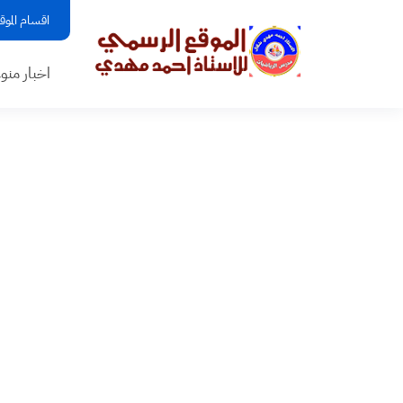
اقسام الموق
اخبار منو