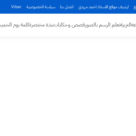
ع
ارشيف موقع الاستاذ احمد مهدي
اتصل بنا
سياسة الخصوصية
Viber
عه
التربية
تعلم الرسم بالصور
قصص وحكايات
نبذة مختصرة
كلمة يوم الخم