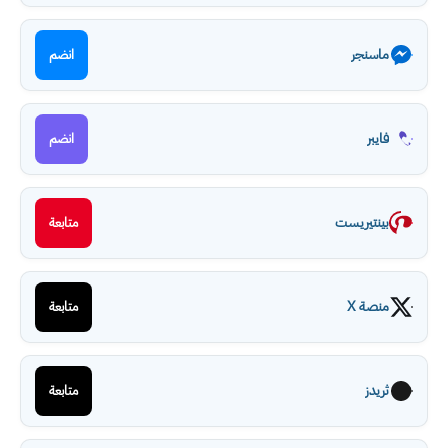
ماسنجر
انضم
فايبر
انضم
بينتيريست
متابعة
منصة X
متابعة
ثريدز
متابعة