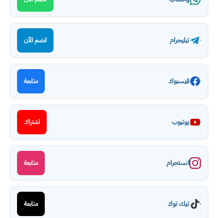
تيليجرام
انضم الآن
فيسبوك
متابعة
يوتيوب
اشتراك
انستجرام
متابعة
تيك توك
متابعة