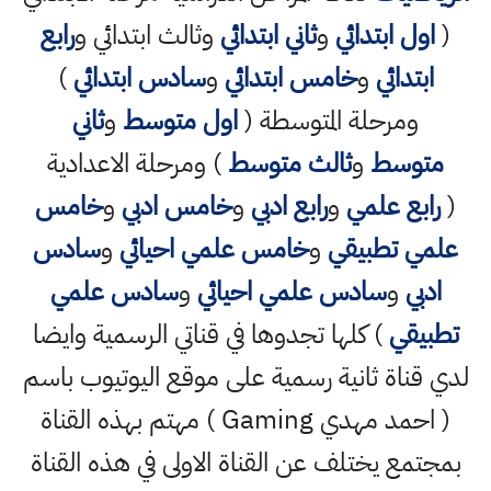
(
اول ابتدائي
و
ثاني ابتدائي
وثالث ابتدائي و
رابع
ابتدائي
و
خامس ابتدائي
و
سادس ابتدائي
)
ومرحلة المتوسطة (
اول متوسط
و
ثاني
متوسط
و
ثالث متوسط
) ومرحلة الاعدادية
(
رابع علمي
و
رابع ادبي
و
خامس ادبي
و
خامس
علمي تطبيقي
و
خامس علمي احيائي
و
سادس
ادبي
و
سادس علمي احيائي
و
سادس علمي
تطبيقي
) كلها تجدوها في قناتي الرسمية وايضا
لدي قناة ثانية رسمية على موقع اليوتيوب باسم
( احمد مهدي Gaming ) مهتم بهذه القناة
بمجتمع يختلف عن القناة الاولى في هذه القناة