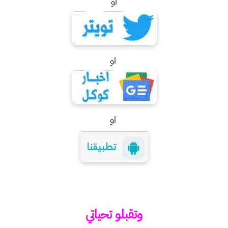
او
او
او
وتقبلو تحياتي