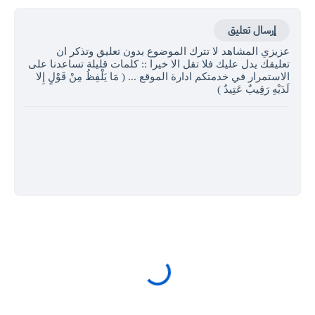
إرسال تعليق
عزيزي المشاهد لا تترك الموضوع بدون تعليق وتذكر ان
تعليقك يدل عليك فلا تقل الا خيرا :: كلمات قليلة تساعدنا على
الاستمرار في خدمتكم ادارة الموقع ... ( مَا يَلْفِظُ مِنْ قَوْلٍ إِلا
لَدَيْهِ رَقِيبٌ عَتِيدٌ )