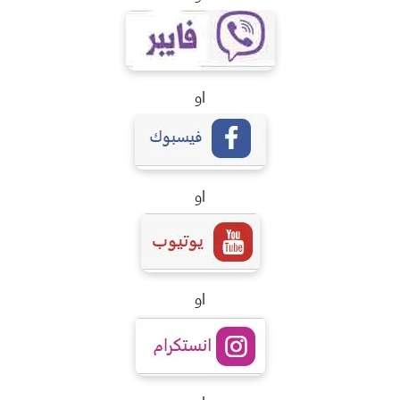
او
او
او