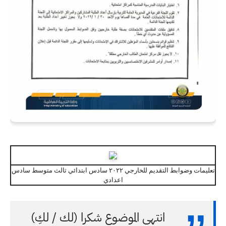
تعليمات وضوابط التقديم للخارجي ٢٠٢٢ سادس ابتدائي ثالث متوسط سادس
اعدادي
انتهى الموضوع شكرا (لك / لكِ)