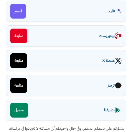
فايبر
انضم
بينتيريست
متابعة
منصة X
متابعة
ثريدز
متابعة
تطبيقنا
تحميل
نشكركم على دعمكم المستمر، وفي حال واجهتكم أي مشكلة لا تترددوا في مراسلتنا.