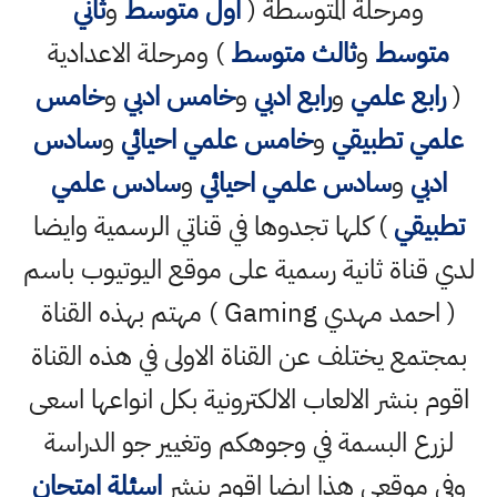
ومرحلة المتوسطة (
اول متوسط
و
ثاني
متوسط
و
ثالث متوسط
) ومرحلة الاعدادية
(
رابع علمي
و
رابع ادبي
و
خامس ادبي
و
خامس
علمي تطبيقي
و
خامس علمي احيائي
و
سادس
ادبي
و
سادس علمي احيائي
و
سادس علمي
تطبيقي
) كلها تجدوها في قناتي الرسمية وايضا
لدي قناة ثانية رسمية على موقع اليوتيوب باسم
( احمد مهدي Gaming ) مهتم بهذه القناة
بمجتمع يختلف عن القناة الاولى في هذه القناة
اقوم بنشر الالعاب الالكترونية بكل انواعها اسعى
لزرع البسمة في وجوهكم وتغيير جو الدراسة
وفي موقعي هذا ايضا اقوم بنشر
اسئلة امتحان