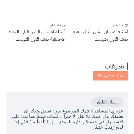
منذ عام
منذ عام
أسئلة امتحان الشهر الثاني العربي
أسئلة امتحان الشهر الثاني التربية
صف الاول متوسط
الاخلاقية صف الاول المتوسط
تعليقات
إرسال تعليق
عزيزي المشاهد لا تترك الموضوع بدون تعليق وتذكر ان
تعليقك يدل عليك فلا تقل الا خيرا :: كلمات قليلة تساعدنا على
الاستمرار في خدمتكم ادارة الموقع ... ( مَا يَلْفِظُ مِنْ قَوْلٍ إِلا
لَدَيْهِ رَقِيبٌ عَتِيدٌ )