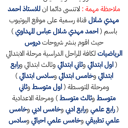
ملاحظة مهمة :
لاتنسى دائما ان
للاستاذ احمد
مهدي شلال
قناة رسمية على موقع اليوتيوب
باسم (
احمد مهدي شلال عباس المهداوي
)
حيث اقوم بنشر شروحات
دروس
الرياضيات
لكافة المراحل الدراسية مرحلة الابتدائي
(
اول ابتدائي
و
ثاني ابتدائي
وثالث ابتدائي و
رابع
ابتدائي
و
خامس ابتدائي
و
سادس ابتدائي
)
ومرحلة المتوسطة (
اول متوسط
و
ثاني
متوسط
و
ثالث متوسط
) ومرحلة الاعدادية
(
رابع علمي
و
رابع ادبي
و
خامس ادبي
و
خامس
علمي تطبيقي
و
خامس علمي احيائي
و
سادس