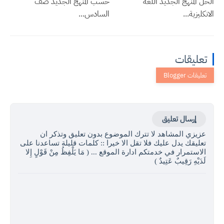
الحل المنهج الجديد اللغة
حسب المنهج الجديد صف
الانكليزية...
السادس...
تعليقات
إرسال تعليق
عزيزي المشاهد لا تترك الموضوع بدون تعليق وتذكر ان
تعليقك يدل عليك فلا تقل الا خيرا :: كلمات قليلة تساعدنا على
الاستمرار في خدمتكم ادارة الموقع ... ( مَا يَلْفِظُ مِنْ قَوْلٍ إِلا
لَدَيْهِ رَقِيبٌ عَتِيدٌ )