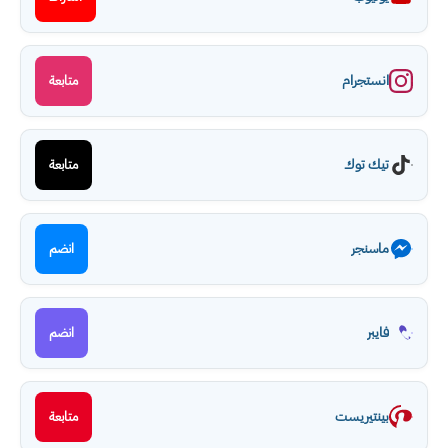
انستجرام
متابعة
تيك توك
متابعة
ماسنجر
انضم
فايبر
انضم
بينتيريست
متابعة