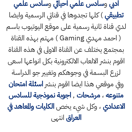
ادبي
و
سادس علمي احيائي
و
سادس علمي
تطبيقي
) كلها تجدوها في قناتي الرسمية وايضا
لدي قناة ثانية رسمية على موقع اليوتيوب باسم
( احمد مهدي Gaming ) مهتم بهذه القناة
بمجتمع يختلف عن القناة الاولى في هذه القناة
اقوم بنشر الالعاب الالكترونية بكل انواعها اسعى
لزرع البسمة في وجوهكم وتغيير جو الدراسة
وفي موقعي هذا ايضا اقوم بنشر
اسئلة امتحان
متنوعه
،
مرشحات
,
اجوبة نموذجية للسادس
الاعدادي
، وكل شيء يخص
الكليات والمعاهد في
العراق
انتهى