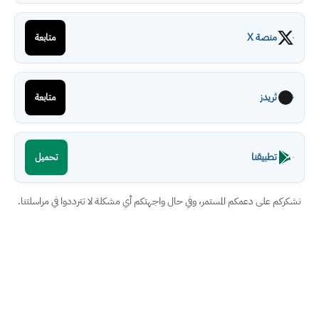
منصة X
متابعة
ثريدز
متابعة
تطبيقنا
تحميل
نشكركم على دعمكم المستمر، وفي حال واجهتكم أي مشكلة لا تترددوا في مراسلتنا.