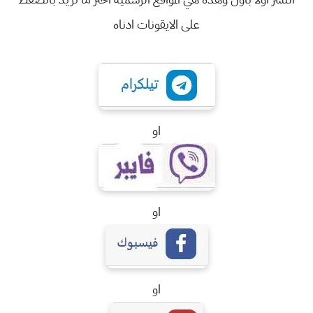
على الايقونات ادناه
او
او
او