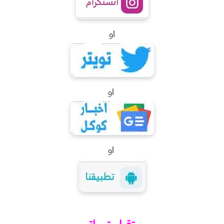
او
او
او