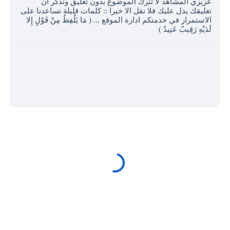
عزيزي المشاهد لا تترك الموضوع بدون تعليق وتذكر ان
تعليقك يدل عليك فلا تقل الا خيرا :: كلمات قليلة تساعدنا على
الاستمرار في خدمتكم ادارة الموقع ... ( مَا يَلْفِظُ مِنْ قَوْلٍ إِلا
لَدَيْهِ رَقِيبٌ عَتِيدٌ )