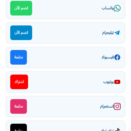
واتساب
انضم الآن
تيليجرام
انضم الآن
فيسبوك
متابعة
يوتيوب
اشتراك
انستجرام
متابعة
تيك توك
متابعة