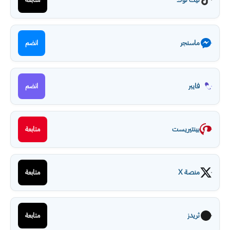
ماسنجر
انضم
فايبر
انضم
بينتيريست
متابعة
منصة X
متابعة
ثريدز
متابعة