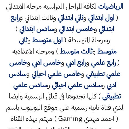
الرياضيات
لكافة المراحل الدراسية مرحلة الابتدائي
(
اول ابتدائي
و
ثاني ابتدائي
وثالث ابتدائي و
رابع
ابتدائي
و
خامس ابتدائي
و
سادس ابتدائي
)
ومرحلة المتوسطة (
اول متوسط
و
ثاني
متوسط
و
ثالث متوسط
) ومرحلة الاعدادية
(
رابع علمي
و
رابع ادبي
و
خامس ادبي
و
خامس
علمي تطبيقي
و
خامس علمي احيائي
و
سادس
ادبي
و
سادس علمي احيائي
و
سادس علمي
تطبيقي
) كلها تجدوها في قناتي الرسمية وايضا
لدي قناة ثانية رسمية على موقع اليوتيوب باسم
( احمد مهدي Gaming ) مهتم بهذه القناة