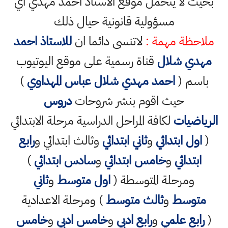
بحيث لا يتحمل موقع الاستاذ احمد مهدي اي
مسؤولية قانونية حيال ذلك
ملاحظة مهمة :
لاتنسى دائما ان
للاستاذ احمد
مهدي شلال
قناة رسمية على موقع اليوتيوب
باسم (
احمد مهدي شلال عباس المهداوي
)
حيث اقوم بنشر شروحات
دروس
الرياضيات
لكافة المراحل الدراسية مرحلة الابتدائي
(
اول ابتدائي
و
ثاني ابتدائي
وثالث ابتدائي و
رابع
ابتدائي
و
خامس ابتدائي
و
سادس ابتدائي
)
ومرحلة المتوسطة (
اول متوسط
و
ثاني
متوسط
و
ثالث متوسط
) ومرحلة الاعدادية
(
رابع علمي
و
رابع ادبي
و
خامس ادبي
و
خامس