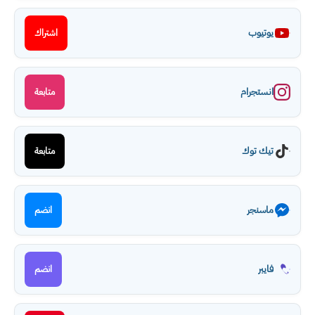
يوتيوب
اشتراك
انستجرام
متابعة
تيك توك
متابعة
ماسنجر
انضم
فايبر
انضم