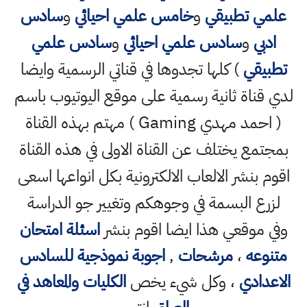
علمي تطبيقي
و
خامس علمي احيائي
و
سادس
ادبي
و
سادس علمي احيائي
و
سادس علمي
تطبيقي
) كلها تجدوها في قناتي الرسمية وايضا
لدي قناة ثانية رسمية على موقع اليوتيوب باسم
( احمد مهدي Gaming ) مهتم بهذه القناة
بمجتمع يختلف عن القناة الاولى في هذه القناة
اقوم بنشر الالعاب الالكترونية بكل انواعها اسعى
لزرع البسمة في وجوهكم وتغيير جو الدراسة
وفي موقعي هذا ايضا اقوم بنشر
اسئلة امتحان
متنوعه
،
مرشحات
,
اجوبة نموذجية للسادس
الاعدادي
، وكل شيء يخص
الكليات والمعاهد في