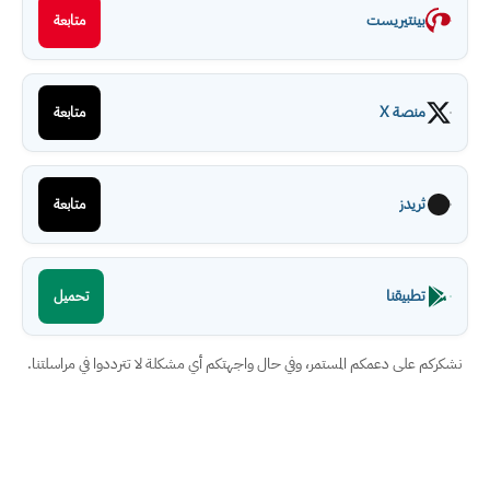
بينتيريست
متابعة
منصة X
متابعة
ثريدز
متابعة
تطبيقنا
تحميل
نشكركم على دعمكم المستمر، وفي حال واجهتكم أي مشكلة لا تترددوا في مراسلتنا.