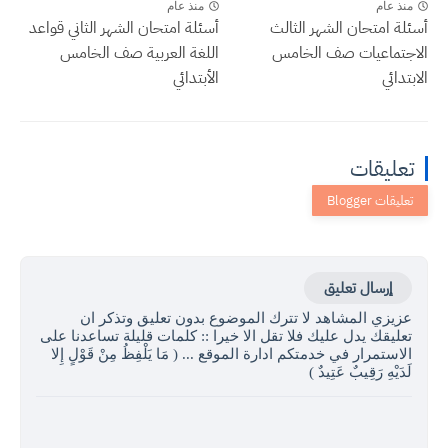
منذ عام
منذ عام
أسئلة امتحان الشهر الثالث
أسئلة امتحان الشهر الثاني قواعد
الاجتماعيات صف الخامس
اللغة العربية صف الخامس
الابتدائي
الأبتدائي
تعليقات
إرسال تعليق
عزيزي المشاهد لا تترك الموضوع بدون تعليق وتذكر ان
تعليقك يدل عليك فلا تقل الا خيرا :: كلمات قليلة تساعدنا على
الاستمرار في خدمتكم ادارة الموقع ... ( مَا يَلْفِظُ مِنْ قَوْلٍ إِلا
لَدَيْهِ رَقِيبٌ عَتِيدٌ )