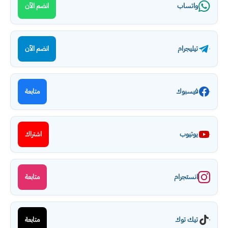
واتساب
انضم الآن
تيليجرام
انضم الآن
فيسبوك
متابعة
يوتيوب
اشتراك
انستجرام
متابعة
تيك توك
متابعة