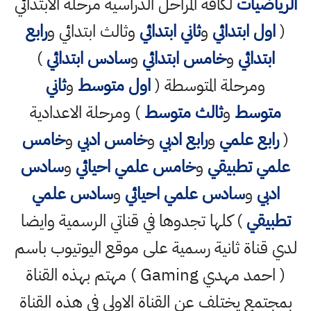
الرياضيات
لكافة المراحل الدراسية مرحلة الابتدائي
(
اول ابتدائي
و
ثاني ابتدائي
وثالث ابتدائي و
رابع
ابتدائي
و
خامس ابتدائي
و
سادس ابتدائي
)
ومرحلة المتوسطة (
اول متوسط
و
ثاني
متوسط
و
ثالث متوسط
) ومرحلة الاعدادية
(
رابع علمي
و
رابع ادبي
و
خامس ادبي
و
خامس
علمي تطبيقي
و
خامس علمي احيائي
و
سادس
ادبي
و
سادس علمي احيائي
و
سادس علمي
تطبيقي
) كلها تجدوها في قناتي الرسمية وايضا
لدي قناة ثانية رسمية على موقع اليوتيوب باسم
( احمد مهدي Gaming ) مهتم بهذه القناة
بمجتمع يختلف عن القناة الاولى في هذه القناة