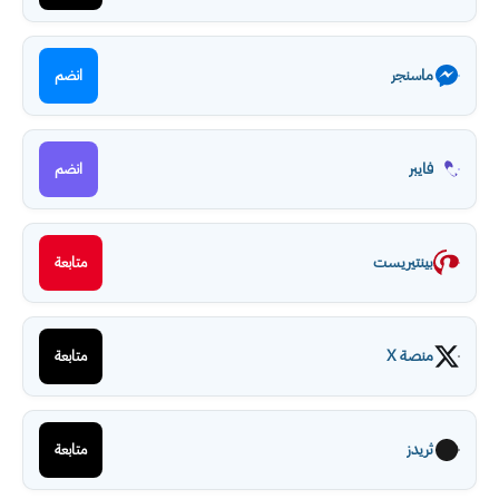
ماسنجر
انضم
فايبر
انضم
بينتيريست
متابعة
منصة X
متابعة
ثريدز
متابعة