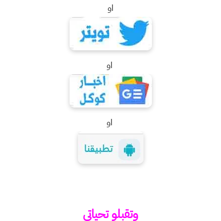
او
او
او
وتقبلو تحياتي