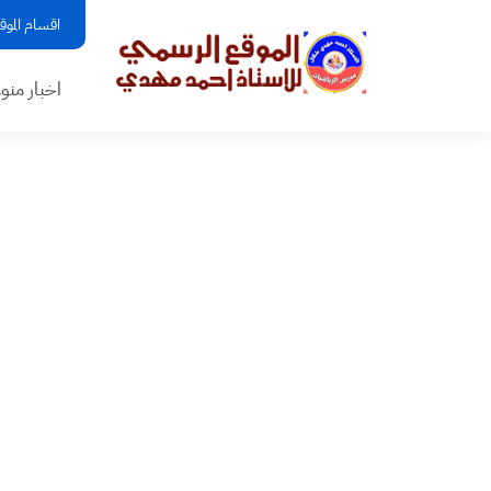
اقسام الموق
اخبار منو