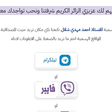
م لك عزيزي الزائر الكريم شرفتنا ونحب تواجدك معن
رسمية
للاستاذ احمد مهدي شلال
تابعنا باي مكان تريد حيث المصداقية 
المواقع الرسمية اختر ما تريد بالضغط على الايقونات ادناه
او
او