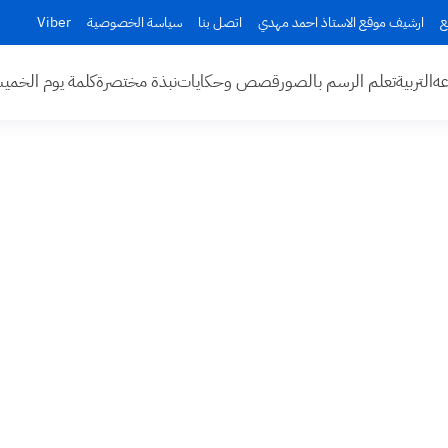
ع
ارشيف موقع الاستاذ احمد مهدي
اتصل بنا
سياسة الخصوصية
Viber
عه
التربية
تعلم الرسم بالصور
قصص وحكايات
نبذة مختصرة
كلمة يوم الخم