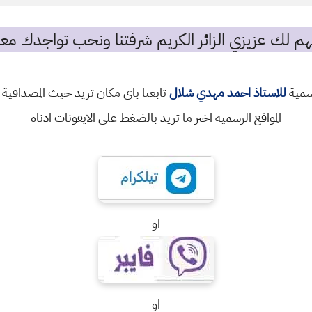
م لك عزيزي الزائر الكريم شرفتنا ونحب تواجدك معن
رسمية
للاستاذ احمد مهدي شلال
تابعنا باي مكان تريد حيث المصداقية 
المواقع الرسمية اختر ما تريد بالضغط على الايقونات ادناه
او
او