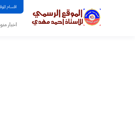
اقسام الموق
اخبار منو