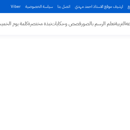
ع
ارشيف موقع الاستاذ احمد مهدي
اتصل بنا
سياسة الخصوصية
Viber
عه
التربية
تعلم الرسم بالصور
قصص وحكايات
نبذة مختصرة
كلمة يوم الخم