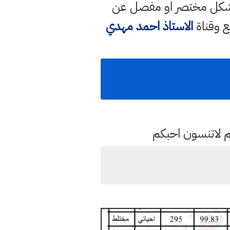
 بشكل مختصر او مفصل عن
ع وقناة
الاستاذ احمد مهدي
م لاتنسون احبكم