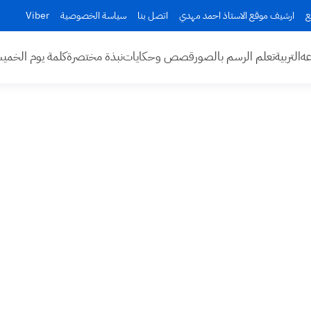
ع
ارشيف موقع الاستاذ احمد مهدي
اتصل بنا
سياسة الخصوصية
Viber
عه
التربية
تعلم الرسم بالصور
قصص وحكايات
نبذة مختصرة
كلمة يوم الخم