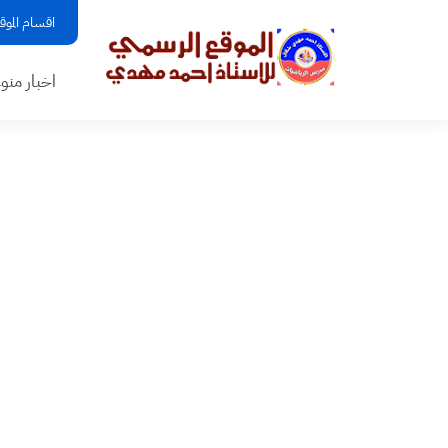
اقسام الموق
اخبار منو