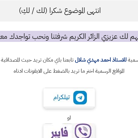
انتهى الموضوع شكرا (لك / لكِ)
م لك عزيزي الزائر الكريم شرفتنا ونحب تواجدك معن
رسمية
للاستاذ احمد مهدي شلال
تابعنا باي مكان تريد حيث المصداقية 
المواقع الرسمية اختر ما تريد بالضغط على الايقونات ادناه
او