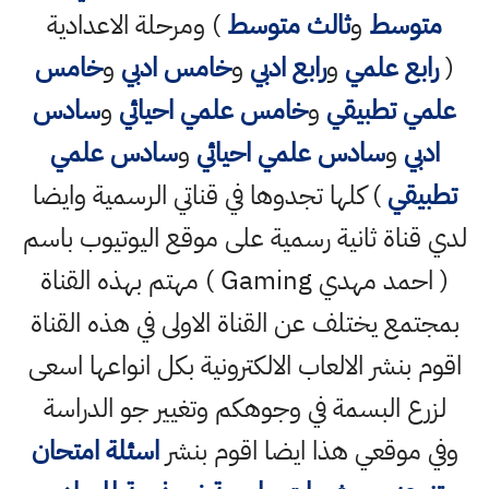
متوسط
و
ثالث متوسط
) ومرحلة الاعدادية
(
رابع علمي
و
رابع ادبي
و
خامس ادبي
و
خامس
علمي تطبيقي
و
خامس علمي احيائي
و
سادس
ادبي
و
سادس علمي احيائي
و
سادس علمي
تطبيقي
) كلها تجدوها في قناتي الرسمية وايضا
لدي قناة ثانية رسمية على موقع اليوتيوب باسم
( احمد مهدي Gaming ) مهتم بهذه القناة
بمجتمع يختلف عن القناة الاولى في هذه القناة
اقوم بنشر الالعاب الالكترونية بكل انواعها اسعى
لزرع البسمة في وجوهكم وتغيير جو الدراسة
وفي موقعي هذا ايضا اقوم بنشر
اسئلة امتحان