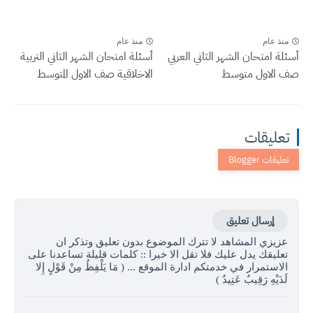
منذ عام
منذ عام
أسئلة امتحان الشهر الثاني العربي
أسئلة امتحان الشهر الثاني التربية
صف الاول متوسط
الاخلاقية صف الاول المتوسط
تعليقات
إرسال تعليق
عزيزي المشاهد لا تترك الموضوع بدون تعليق وتذكر ان
تعليقك يدل عليك فلا تقل الا خيرا :: كلمات قليلة تساعدنا على
الاستمرار في خدمتكم ادارة الموقع ... ( مَا يَلْفِظُ مِنْ قَوْلٍ إِلا
لَدَيْهِ رَقِيبٌ عَتِيدٌ )