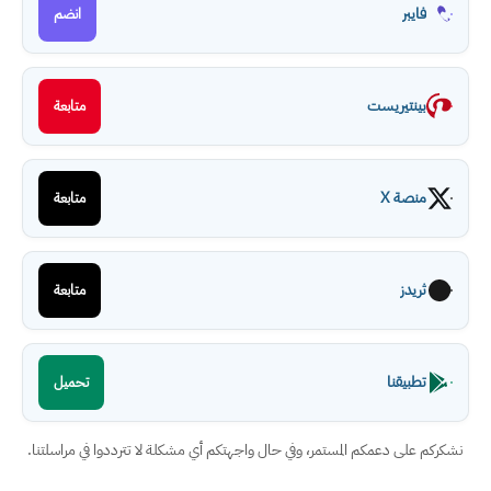
فايبر
انضم
بينتيريست
متابعة
منصة X
متابعة
ثريدز
متابعة
تطبيقنا
تحميل
نشكركم على دعمكم المستمر، وفي حال واجهتكم أي مشكلة لا تترددوا في مراسلتنا.