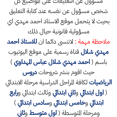
مسؤول عن التعليقات على المواضيع كل
شخص مسؤول عن نفسه عند كتابة التعليق
بحيث لا يتحمل موقع الاستاذ احمد مهدي اي
مسؤولية قانونية حيال ذلك
ملاحظة مهمة :
لاتنسى دائما ان
للاستاذ احمد
مهدي شلال
قناة رسمية على موقع اليوتيوب
باسم (
احمد مهدي شلال عباس المهداوي
)
حيث اقوم بنشر شروحات
دروس
الرياضيات
لكافة المراحل الدراسية مرحلة الابتدائي
(
اول ابتدائي
و
ثاني ابتدائي
وثالث ابتدائي و
رابع
ابتدائي
و
خامس ابتدائي
و
سادس ابتدائي
)
ومرحلة المتوسطة (
اول متوسط
و
ثاني