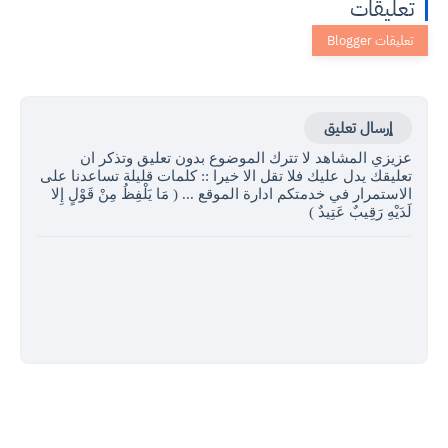
تعليقات
إرسال تعليق
عزيزي المشاهد لا تترك الموضوع بدون تعليق وتذكر ان
تعليقك يدل عليك فلا تقل الا خيرا :: كلمات قليلة تساعدنا على
الاستمرار في خدمتكم ادارة الموقع ... ( مَا يَلْفِظُ مِنْ قَوْلٍ إِلا
لَدَيْهِ رَقِيبٌ عَتِيدٌ )