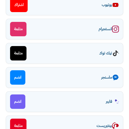
يوتيوب
اشتراك
انستجرام
متابعة
تيك توك
متابعة
ماسنجر
انضم
فايبر
انضم
بينتيريست
متابعة