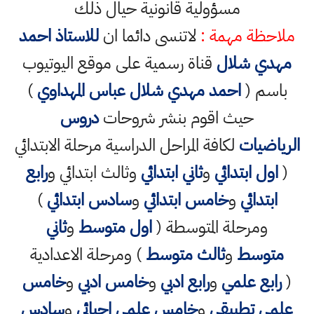
مسؤولية قانونية حيال ذلك
ملاحظة مهمة :
لاتنسى دائما ان
للاستاذ احمد
مهدي شلال
قناة رسمية على موقع اليوتيوب
باسم (
احمد مهدي شلال عباس المهداوي
)
حيث اقوم بنشر شروحات
دروس
الرياضيات
لكافة المراحل الدراسية مرحلة الابتدائي
(
اول ابتدائي
و
ثاني ابتدائي
وثالث ابتدائي و
رابع
ابتدائي
و
خامس ابتدائي
و
سادس ابتدائي
)
ومرحلة المتوسطة (
اول متوسط
و
ثاني
متوسط
و
ثالث متوسط
) ومرحلة الاعدادية
(
رابع علمي
و
رابع ادبي
و
خامس ادبي
و
خامس
علمي تطبيقي
و
خامس علمي احيائي
و
سادس