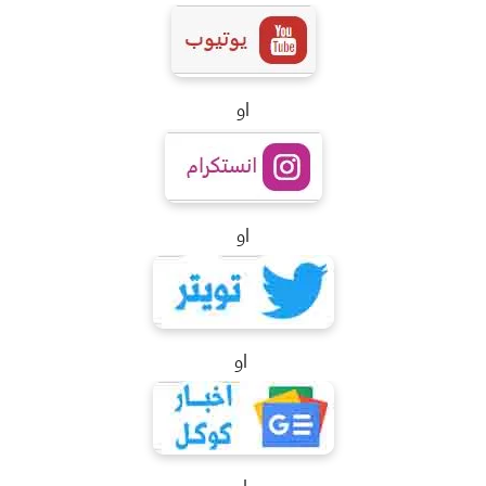
او
او
او