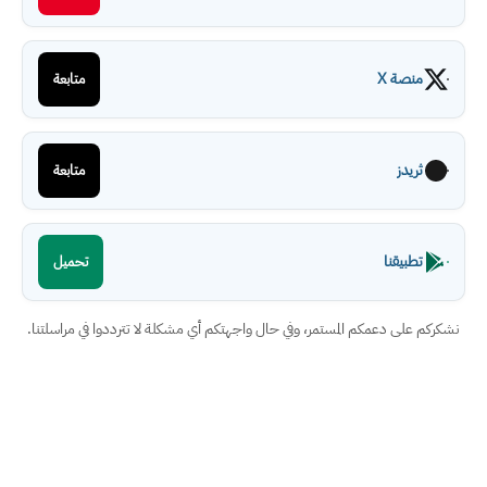
منصة X
متابعة
ثريدز
متابعة
تطبيقنا
تحميل
نشكركم على دعمكم المستمر، وفي حال واجهتكم أي مشكلة لا تترددوا في مراسلتنا.