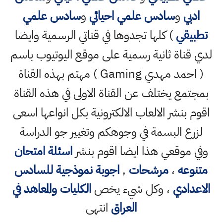
ادبي
و
سادس علمي احيائي
و
سادس علمي
تطبيقي
) كلها تجدوها في قناتي الرسمية وايضا
لدي قناة ثانية رسمية على موقع اليوتيوب باسم
( احمد مهدي Gaming ) مهتم بهذه القناة
بمجتمع يختلف عن القناة الاولى في هذه القناة
اقوم بنشر الالعاب الالكترونية بكل انواعها اسعى
لزرع البسمة في وجوهكم وتغيير جو الدراسة
وفي موقعي هذا ايضا اقوم بنشر
اسئلة امتحان
متنوعه
،
مرشحات
,
اجوبة نموذجية للسادس
الاعدادي
، وكل شيء يخص
الكليات والمعاهد في
العراق
انتهى