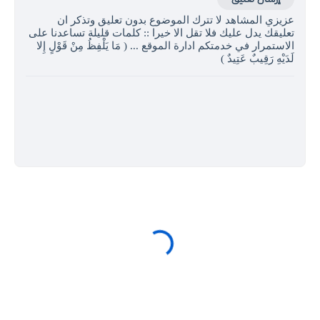
عزيزي المشاهد لا تترك الموضوع بدون تعليق وتذكر ان
تعليقك يدل عليك فلا تقل الا خيرا :: كلمات قليلة تساعدنا على
الاستمرار في خدمتكم ادارة الموقع ... ( مَا يَلْفِظُ مِنْ قَوْلٍ إِلا
لَدَيْهِ رَقِيبٌ عَتِيدٌ )