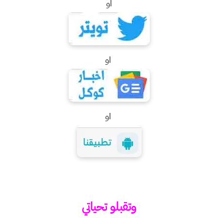
او
او
او
وتقبلو تحياتي