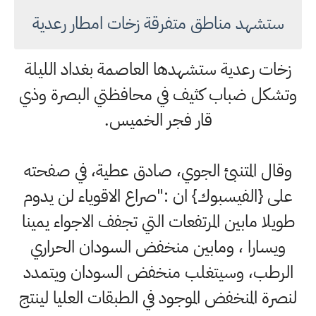
ستشهد مناطق متفرقة زخات امطار رعدية
زخات رعدية ستشهدها العاصمة بغداد الليلة
وتشكل ضباب كثيف في محافظتي البصرة وذي
قار فجر الخميس.
وقال المتنبئ الجوي، صادق عطية، في صفحته
على {الفيسبوك} ان :"صراع الاقوياء لن يدوم
طويلا مابين المرتفعات التي تجفف الاجواء يمينا
ويسارا ، ومابين منخفض السودان الحراري
الرطب، وسيتغلب منخفض السودان ويتمدد
لنصرة المنخفض الموجود في الطبقات العليا لينتج