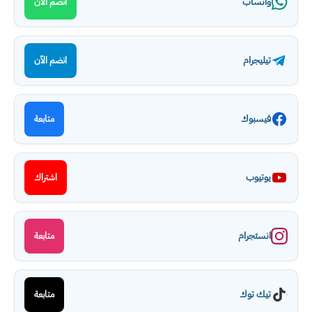
واتساب
انضم الآن
تيليجرام
انضم الآن
فيسبوك
متابعة
يوتيوب
اشتراك
انستجرام
متابعة
تيك توك
متابعة