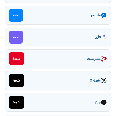
ماسنجر
انضم
فايبر
انضم
بينتيريست
متابعة
منصة X
متابعة
ثريدز
متابعة