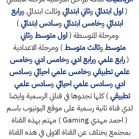
(
اول ابتدائي
و
ثاني ابتدائي
وثالث ابتدائي و
رابع
ابتدائي
و
خامس ابتدائي
و
سادس ابتدائي
)
ومرحلة المتوسطة (
اول متوسط
و
ثاني
متوسط
و
ثالث متوسط
) ومرحلة الاعدادية
(
رابع علمي
و
رابع ادبي
و
خامس ادبي
و
خامس
علمي تطبيقي
و
خامس علمي احيائي
و
سادس
ادبي
و
سادس علمي احيائي
و
سادس علمي
تطبيقي
) كلها تجدوها في قناتي الرسمية وايضا
لدي قناة ثانية رسمية على موقع اليوتيوب باسم
( احمد مهدي Gaming ) مهتم بهذه القناة
بمجتمع يختلف عن القناة الاولى في هذه القناة