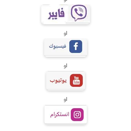
او
او
او