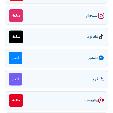
انستجرام
متابعة
تيك توك
متابعة
ماسنجر
انضم
فايبر
انضم
بينتيريست
متابعة