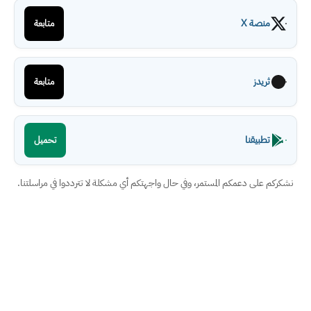
منصة X
متابعة
ثريدز
متابعة
تطبيقنا
تحميل
نشكركم على دعمكم المستمر، وفي حال واجهتكم أي مشكلة لا تترددوا في مراسلتنا.