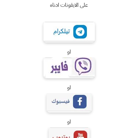
على الايقونات ادناه
او
او
او