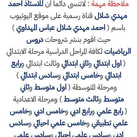
ملاحظة مهمة :
لاتنسى دائما ان
للاستاذ احمد
مهدي شلال
قناة رسمية على موقع اليوتيوب
باسم (
احمد مهدي شلال عباس المهداوي
)
حيث اقوم بنشر شروحات
دروس
الرياضيات
لكافة المراحل الدراسية مرحلة الابتدائي
(
اول ابتدائي
و
ثاني ابتدائي
وثالث ابتدائي و
رابع
ابتدائي
و
خامس ابتدائي
و
سادس ابتدائي
)
ومرحلة المتوسطة (
اول متوسط
و
ثاني
متوسط
و
ثالث متوسط
) ومرحلة الاعدادية
(
رابع علمي
و
رابع ادبي
و
خامس ادبي
و
خامس
علمي تطبيقي
و
خامس علمي احيائي
و
سادس
ادبي
و
سادس علمي احيائي
و
سادس علمي