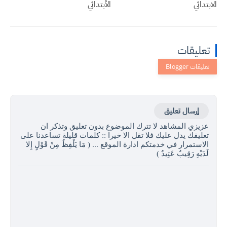
الابتدائي
الأبتدائي
تعليقات
إرسال تعليق
عزيزي المشاهد لا تترك الموضوع بدون تعليق وتذكر ان
تعليقك يدل عليك فلا تقل الا خيرا :: كلمات قليلة تساعدنا على
الاستمرار في خدمتكم ادارة الموقع ... ( مَا يَلْفِظُ مِنْ قَوْلٍ إِلا
لَدَيْهِ رَقِيبٌ عَتِيدٌ )