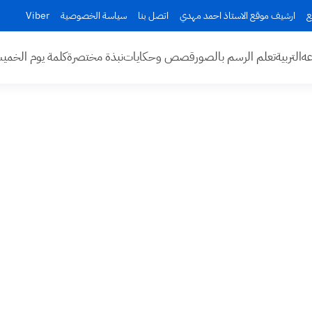
ع
ارشيف موقع الاستاذ احمد مهدي
اتصل بنا
سياسة الخصوصية
Viber
عه
التربية
تعلم الرسم بالصور
قصص وحكايات
نبذة مختصرة
كلمة يوم الخم