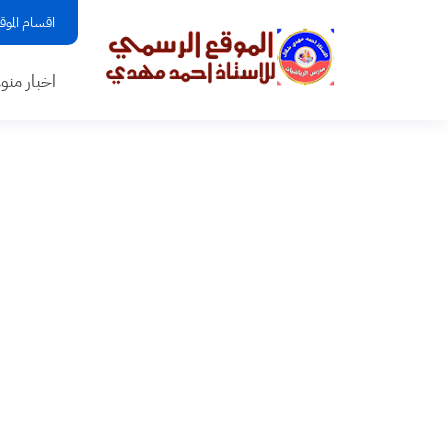
اقسام الموق
اخبار منو