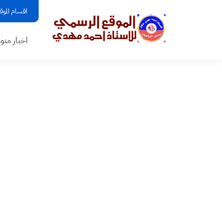
اقسام الموق
اخبار منو