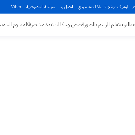
ع
ارشيف موقع الاستاذ احمد مهدي
اتصل بنا
سياسة الخصوصية
Viber
عه
التربية
تعلم الرسم بالصور
قصص وحكايات
نبذة مختصرة
كلمة يوم الخم