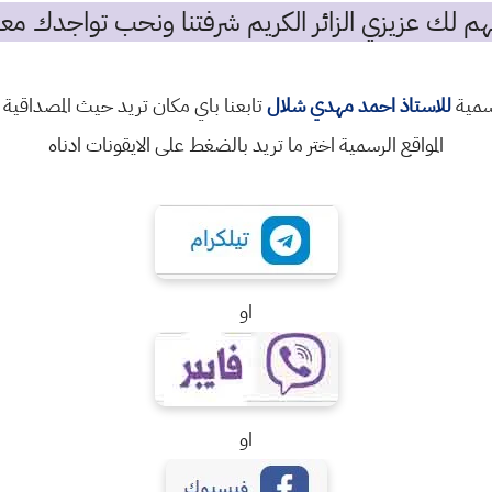
م لك عزيزي الزائر الكريم شرفتنا ونحب تواجدك معن
رسمية
للاستاذ احمد مهدي شلال
تابعنا باي مكان تريد حيث المصداقية 
المواقع الرسمية اختر ما تريد بالضغط على الايقونات ادناه
او
او