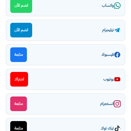
واتساب
انضم الآن
تيليجرام
انضم الآن
فيسبوك
متابعة
يوتيوب
اشتراك
انستجرام
متابعة
تيك توك
متابعة