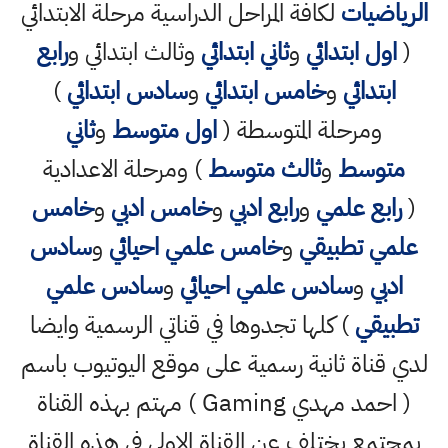
الرياضيات
لكافة المراحل الدراسية مرحلة الابتدائي
(
اول ابتدائي
و
ثاني ابتدائي
وثالث ابتدائي و
رابع
ابتدائي
و
خامس ابتدائي
و
سادس ابتدائي
)
ومرحلة المتوسطة (
اول متوسط
و
ثاني
متوسط
و
ثالث متوسط
) ومرحلة الاعدادية
(
رابع علمي
و
رابع ادبي
و
خامس ادبي
و
خامس
علمي تطبيقي
و
خامس علمي احيائي
و
سادس
ادبي
و
سادس علمي احيائي
و
سادس علمي
تطبيقي
) كلها تجدوها في قناتي الرسمية وايضا
لدي قناة ثانية رسمية على موقع اليوتيوب باسم
( احمد مهدي Gaming ) مهتم بهذه القناة
بمجتمع يختلف عن القناة الاولى في هذه القناة