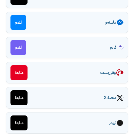
ماسنجر
انضم
فايبر
انضم
بينتيريست
متابعة
منصة X
متابعة
ثريدز
متابعة