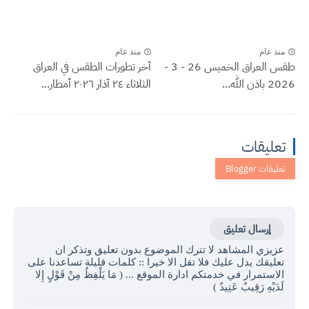
منذ عام
منذ عام
طقس العراق الخميس 26 - 3 -
آخر تطورات الطقس في العراق
2026 باذن الله...
الثلاثاء ٢٤ آذار ٢٠٢٦ أمطار...
تعليقات
إرسال تعليق
عزيزي المشاهد لا تترك الموضوع بدون تعليق وتذكر ان
تعليقك يدل عليك فلا تقل الا خيرا :: كلمات قليلة تساعدنا على
الاستمرار في خدمتكم ادارة الموقع ... ( مَا يَلْفِظُ مِنْ قَوْلٍ إِلا
لَدَيْهِ رَقِيبٌ عَتِيدٌ )