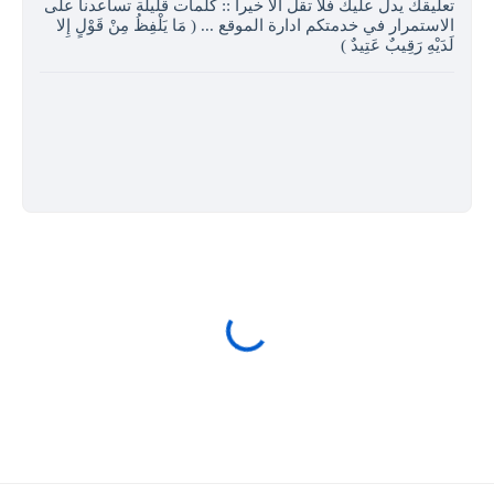
تعليقك يدل عليك فلا تقل الا خيرا :: كلمات قليلة تساعدنا على
الاستمرار في خدمتكم ادارة الموقع ... ( مَا يَلْفِظُ مِنْ قَوْلٍ إِلا
لَدَيْهِ رَقِيبٌ عَتِيدٌ )