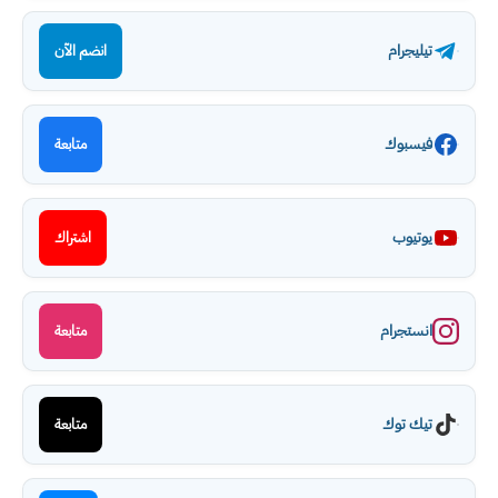
تيليجرام
انضم الآن
فيسبوك
متابعة
يوتيوب
اشتراك
انستجرام
متابعة
تيك توك
متابعة