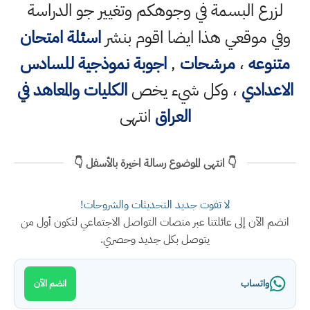
لزرع البسمة في وجوهكم وتغيير جو الدراسة
وفي موقعي هذا ايضا اقوم بنشر
اسئلة امتحان
متنوعه
،
مرشحات
,
اجوبة نموذجية للسادس
الاعدادي
، وكل شيء يخص
الكليات والمعاهد في
العراق
انتهى
👇 انتهى الموضوع رسالة اخيرة بالأسفل 👇
لا تفوت جديد التحديثات والشروحات!
انضم الآن إلى عائلتنا عبر منصات التواصل الاجتماعي لتكون أول من
يتوصل بكل جديد وحصري.
واتساب
انضم الآن