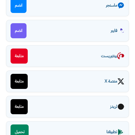
ماسنجر
انضم
فايبر
انضم
بينتيريست
متابعة
منصة X
متابعة
ثريدز
متابعة
تطبيقنا
تحميل