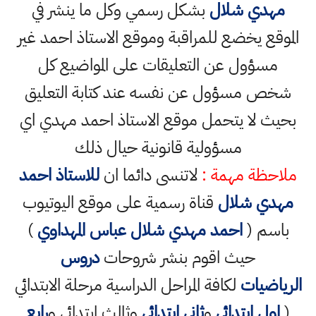
مهدي شلال
بشكل رسمي وكل ما ينشر في
الموقع يخضع للمراقبة وموقع الاستاذ احمد غير
مسؤول عن التعليقات على المواضيع كل
شخص مسؤول عن نفسه عند كتابة التعليق
بحيث لا يتحمل موقع الاستاذ احمد مهدي اي
مسؤولية قانونية حيال ذلك
ملاحظة مهمة :
لاتنسى دائما ان
للاستاذ احمد
مهدي شلال
قناة رسمية على موقع اليوتيوب
باسم (
احمد مهدي شلال عباس المهداوي
)
حيث اقوم بنشر شروحات
دروس
الرياضيات
لكافة المراحل الدراسية مرحلة الابتدائي
(
اول ابتدائي
و
ثاني ابتدائي
وثالث ابتدائي و
رابع