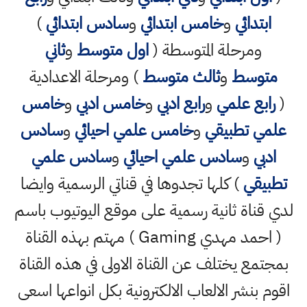
ابتدائي
و
خامس ابتدائي
و
سادس ابتدائي
)
ومرحلة المتوسطة (
اول متوسط
و
ثاني
متوسط
و
ثالث متوسط
) ومرحلة الاعدادية
(
رابع علمي
و
رابع ادبي
و
خامس ادبي
و
خامس
علمي تطبيقي
و
خامس علمي احيائي
و
سادس
ادبي
و
سادس علمي احيائي
و
سادس علمي
تطبيقي
) كلها تجدوها في قناتي الرسمية وايضا
لدي قناة ثانية رسمية على موقع اليوتيوب باسم
( احمد مهدي Gaming ) مهتم بهذه القناة
بمجتمع يختلف عن القناة الاولى في هذه القناة
اقوم بنشر الالعاب الالكترونية بكل انواعها اسعى