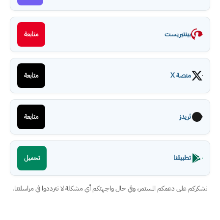
بينتيريست
متابعة
منصة X
متابعة
ثريدز
متابعة
تطبيقنا
تحميل
نشكركم على دعمكم المستمر، وفي حال واجهتكم أي مشكلة لا تترددوا في مراسلتنا.