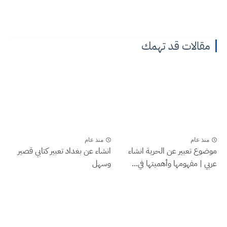
مقالات قد تهمك
منذ عام
منذ عام
موضوع تعبير عن الحرية انشاء
انشاء عن بغداد تعبير كتابي قصير
عربي | مفهومها وأهميتها في...
وسهل