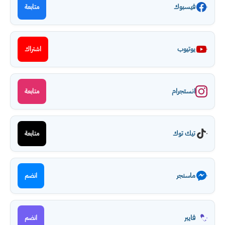
فيسبوك
متابعة
يوتيوب
اشتراك
انستجرام
متابعة
تيك توك
متابعة
ماسنجر
انضم
فايبر
انضم