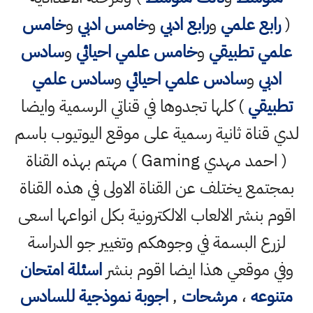
(
رابع علمي
و
رابع ادبي
و
خامس ادبي
و
خامس
علمي تطبيقي
و
خامس علمي احيائي
و
سادس
ادبي
و
سادس علمي احيائي
و
سادس علمي
تطبيقي
) كلها تجدوها في قناتي الرسمية وايضا
لدي قناة ثانية رسمية على موقع اليوتيوب باسم
( احمد مهدي Gaming ) مهتم بهذه القناة
بمجتمع يختلف عن القناة الاولى في هذه القناة
اقوم بنشر الالعاب الالكترونية بكل انواعها اسعى
لزرع البسمة في وجوهكم وتغيير جو الدراسة
وفي موقعي هذا ايضا اقوم بنشر
اسئلة امتحان
متنوعه
،
مرشحات
,
اجوبة نموذجية للسادس