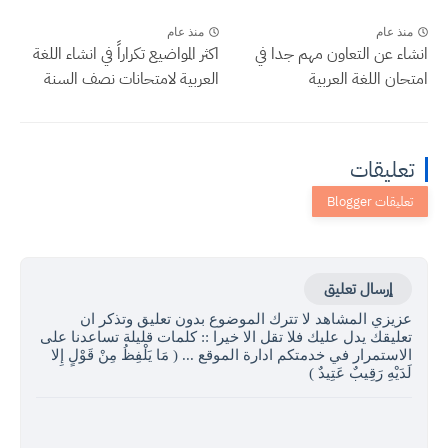
منذ عام
منذ عام
انشاء عن التعاون مهم جدا في
اكثر المواضيع تكراراً في انشاء اللغة
امتحان اللغة العربية
العربية لامتحانات نصف السنة
تعليقات
إرسال تعليق
عزيزي المشاهد لا تترك الموضوع بدون تعليق وتذكر ان
تعليقك يدل عليك فلا تقل الا خيرا :: كلمات قليلة تساعدنا على
الاستمرار في خدمتكم ادارة الموقع ... ( مَا يَلْفِظُ مِنْ قَوْلٍ إِلا
لَدَيْهِ رَقِيبٌ عَتِيدٌ )