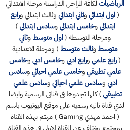
الرياضيات
لكافة المراحل الدراسية مرحلة الابتدائي
(
اول ابتدائي
و
ثاني ابتدائي
وثالث ابتدائي و
رابع
ابتدائي
و
خامس ابتدائي
و
سادس ابتدائي
)
ومرحلة المتوسطة (
اول متوسط
و
ثاني
متوسط
و
ثالث متوسط
) ومرحلة الاعدادية
(
رابع علمي
و
رابع ادبي
و
خامس ادبي
و
خامس
علمي تطبيقي
و
خامس علمي احيائي
و
سادس
ادبي
و
سادس علمي احيائي
و
سادس علمي
تطبيقي
) كلها تجدوها في قناتي الرسمية وايضا
لدي قناة ثانية رسمية على موقع اليوتيوب باسم
( احمد مهدي Gaming ) مهتم بهذه القناة
بمجتمع يختلف عن القناة الاولى في هذه القناة