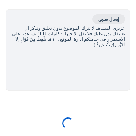
إرسال تعليق
عزيزي المشاهد لا تترك الموضوع بدون تعليق وتذكر ان
تعليقك يدل عليك فلا تقل الا خيرا :: كلمات قليلة تساعدنا على
الاستمرار في خدمتكم ادارة الموقع ... ( مَا يَلْفِظُ مِنْ قَوْلٍ إِلا
لَدَيْهِ رَقِيبٌ عَتِيدٌ )