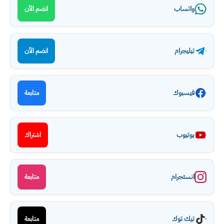
واتساب
انضم الآن
تيليجرام
انضم الآن
فيسبوك
متابعة
يوتيوب
اشتراك
انستجرام
متابعة
تيك توك
متابعة