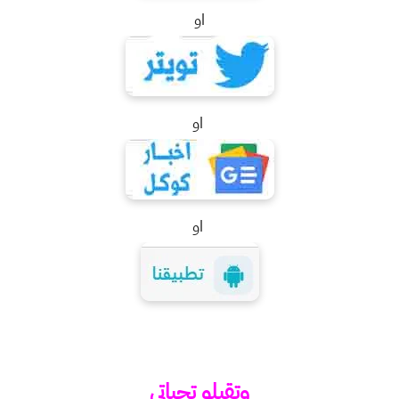
او
او
او
وتقبلو تحياتي