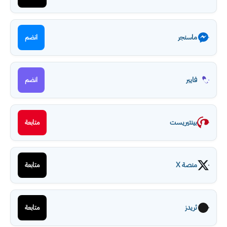
ماسنجر
انضم
فايبر
انضم
بينتيريست
متابعة
منصة X
متابعة
ثريدز
متابعة