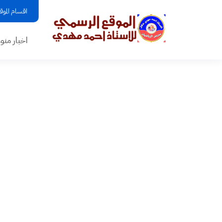
اقسام الموق
اخبار منو