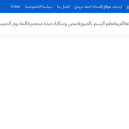
ع
ارشيف موقع الاستاذ احمد مهدي
اتصل بنا
سياسة الخصوصية
Viber
عه
التربية
تعلم الرسم بالصور
قصص وحكايات
نبذة مختصرة
كلمة يوم الخم