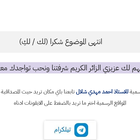
انتهى الموضوع شكرا (لك / لكِ)
م لك عزيزي الزائر الكريم شرفتنا ونحب تواجدك معن
رسمية
للاستاذ احمد مهدي شلال
تابعنا باي مكان تريد حيث المصداقية 
المواقع الرسمية اختر ما تريد بالضغط على الايقونات ادناه