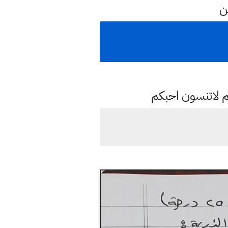
عن
م لاتنسون احبكم