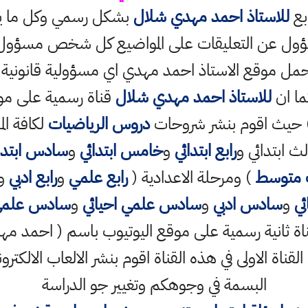
ابع
للاستاذ احمد مهدي شلال
بشكل رسمي وكل ما ينش
ؤول عن التعليقات على المواضيع كل شخص مسؤول ع
حمل موقع الاستاذ احمد مهدي اي مسؤولية قانونية
ما ان
للاستاذ احمد مهدي شلال
قناة رسمية على مو
حيث اقوم بنشر شروحات
دروس الرياضيات
لكافة الم
ث ابتدائي و
رابع ابتدائي
و
خامس ابتدائي
و
سادس ابتدا
 متوسط
) ومرحلة الاعدادية (
رابع علمي
و
رابع ادبي
و
ي
و
سادس ادبي
و
سادس علمي احيائي
و
سادس علمي
ناة الاولى في هذه القناة اقوم بنشر الالعاب الالكترو
البسمة في وجوهكم وتغيير جو الدراسة