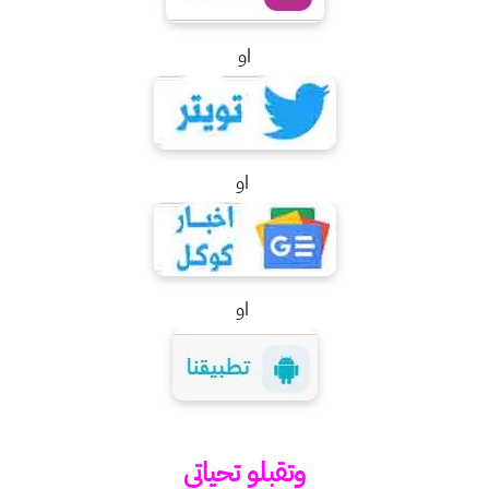
او
او
او
وتقبلو تحياتي