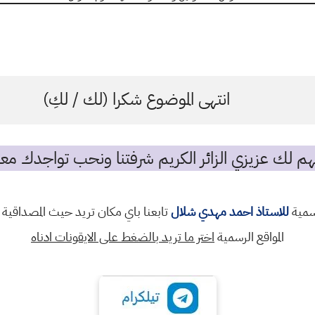
انتهى الموضوع شكرا (لك / لكِ)
م لك عزيزي الزائر الكريم شرفتنا ونحب تواجدك معن
رسمية
للاستاذ احمد مهدي شلال
تابعنا باي مكان تريد حيث المصداقية 
المواقع الرسمية
اختر ما تريد بالضغط على الايقونات ادناه