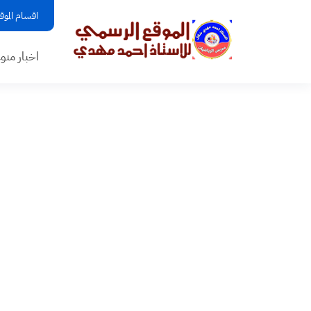
اقسام الموق
اخبار منو