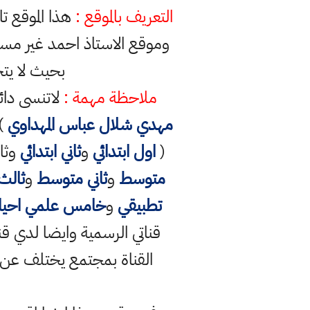
التعريف بالموقع :
هذا الموقع ت
وموقع الاستاذ احمد غير مس
بحيث لا يت
ملاحظة مهمة :
لاتنسى دائ
مهدي شلال عباس المهداوي
) 
(
اول ابتدائي
و
ثاني ابتدائي
وثال
متوسط
و
ثاني متوسط
و
ثالث
تطبيقي
و
خامس علمي احيائ
القناة بمجتمع يختلف عن الق