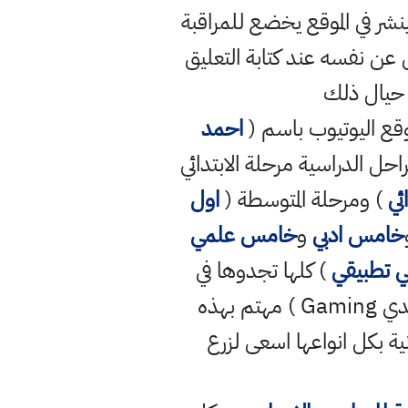
ر في الموقع يخضع للمراقبة
ن نفسه عند كتابة التعليق
 حيال ذلك
قع اليوتيوب باسم (
احمد
راحل الدراسية مرحلة الابتدائي
ئي
) ومرحلة المتوسطة (
اول
خامس ادبي
و
خامس علمي
 تطبيقي
) كلها تجدوها في
قناتي الرسمية وايضا لدي قناة ثانية رسمية على موقع اليوتيوب باسم ( احمد مهدي Gaming ) مهتم بهذه
نية بكل انواعها اسعى لزرع