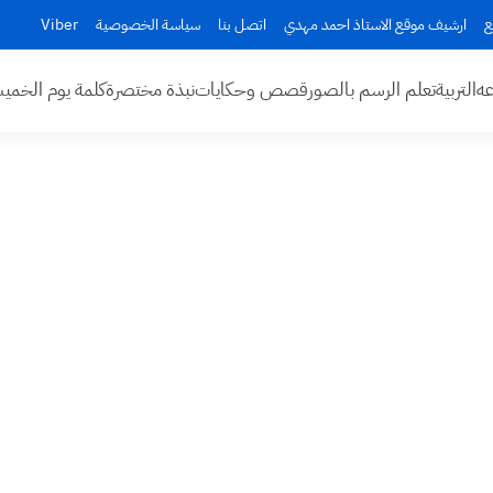
ع
ارشيف موقع الاستاذ احمد مهدي
اتصل بنا
سياسة الخصوصية
Viber
عه
التربية
تعلم الرسم بالصور
قصص وحكايات
نبذة مختصرة
كلمة يوم الخم