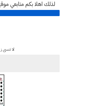
لذلك اهلا بكم متابعي موق
لا تنسى ز