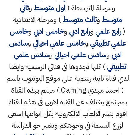
ومرحلة المتوسطة (
اول متوسط
و
ثاني
متوسط
و
ثالث متوسط
) ومرحلة الاعدادية
(
رابع علمي
و
رابع ادبي
و
خامس ادبي
و
خامس
علمي تطبيقي
و
خامس علمي احيائي
و
سادس
ادبي
و
سادس علمي احيائي
و
سادس علمي
تطبيقي
) كلها تجدوها في قناتي الرسمية وايضا
لدي قناة ثانية رسمية على موقع اليوتيوب باسم
( احمد مهدي Gaming ) مهتم بهذه القناة
بمجتمع يختلف عن القناة الاولى في هذه القناة
اقوم بنشر الالعاب الالكترونية بكل انواعها اسعى
لزرع البسمة في وجوهكم وتغيير جو الدراسة