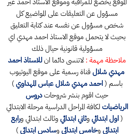
الموقع يخضع للمراقبة وموقع الاستاذ احمد غير
مسؤول عن التعليقات على المواضيع كل
شخص مسؤول عن نفسه عند كتابة التعليق
بحيث لا يتحمل موقع الاستاذ احمد مهدي اي
مسؤولية قانونية حيال ذلك
ملاحظة مهمة :
لاتنسى دائما ان
للاستاذ احمد
مهدي شلال
قناة رسمية على موقع اليوتيوب
باسم (
احمد مهدي شلال عباس المهداوي
)
حيث اقوم بنشر شروحات
دروس
الرياضيات
لكافة المراحل الدراسية مرحلة الابتدائي
(
اول ابتدائي
و
ثاني ابتدائي
وثالث ابتدائي و
رابع
ابتدائي
و
خامس ابتدائي
و
سادس ابتدائي
)