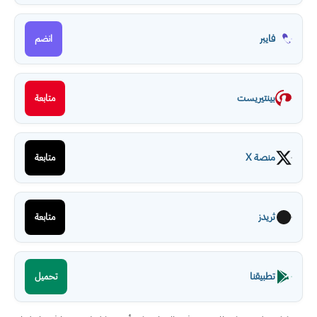
فايبر
انضم
بينتيريست
متابعة
منصة X
متابعة
ثريدز
متابعة
تطبيقنا
تحميل