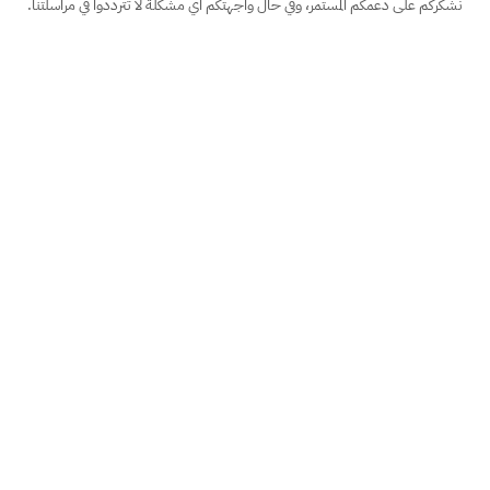
نشكركم على دعمكم المستمر، وفي حال واجهتكم أي مشكلة لا تترددوا في مراسلتنا.