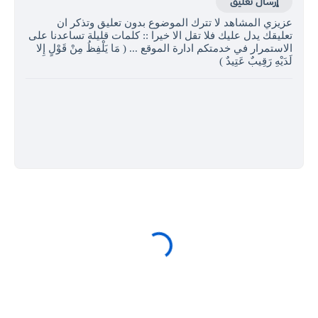
إرسال تعليق
عزيزي المشاهد لا تترك الموضوع بدون تعليق وتذكر ان
تعليقك يدل عليك فلا تقل الا خيرا :: كلمات قليلة تساعدنا على
الاستمرار في خدمتكم ادارة الموقع ... ( مَا يَلْفِظُ مِنْ قَوْلٍ إِلا
لَدَيْهِ رَقِيبٌ عَتِيدٌ )