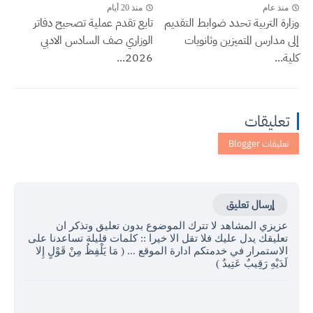
منذ عام
منذ 20 أيام
وزارة التربية تحدد ضوابط التقديم
تابع تقدم عملية تصحيح دفاتر
إلى مدارس المتميزين وثانويات
الوزاري صف السادس الادبي
كلية...
2026...
تعليقات
إرسال تعليق
عزيزي المشاهد لا تترك الموضوع بدون تعليق وتذكر ان
تعليقك يدل عليك فلا تقل الا خيرا :: كلمات قليلة تساعدنا على
الاستمرار في خدمتكم ادارة الموقع ... ( مَا يَلْفِظُ مِنْ قَوْلٍ إِلا
لَدَيْهِ رَقِيبٌ عَتِيدٌ )