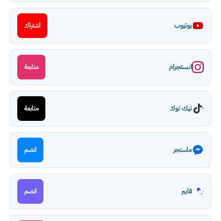
يوتيوب
اشتراك
انستجرام
متابعة
تيك توك
متابعة
ماسنجر
انضم
فايبر
انضم