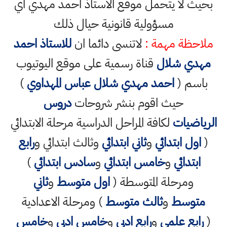
بحيث لا يتحمل موقع الاستاذ احمد مهدي اي
مسؤولية قانونية حيال ذلك
ملاحظة مهمة :
لاتنسى دائما ان
للاستاذ احمد
مهدي شلال
قناة رسمية على موقع اليوتيوب
باسم (
احمد مهدي شلال عباس المهداوي
)
حيث اقوم بنشر شروحات
دروس
الرياضيات
لكافة المراحل الدراسية مرحلة الابتدائي
(
اول ابتدائي
و
ثاني ابتدائي
وثالث ابتدائي و
رابع
ابتدائي
و
خامس ابتدائي
و
سادس ابتدائي
)
ومرحلة المتوسطة (
اول متوسط
و
ثاني
متوسط
و
ثالث متوسط
) ومرحلة الاعدادية
(
رابع علمي
و
رابع ادبي
و
خامس ادبي
و
خامس