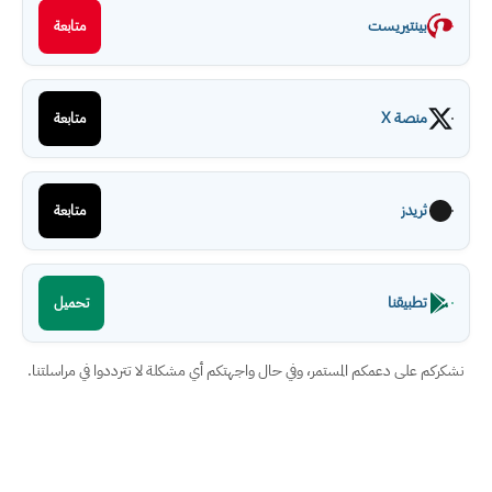
بينتيريست
متابعة
منصة X
متابعة
ثريدز
متابعة
تطبيقنا
تحميل
نشكركم على دعمكم المستمر، وفي حال واجهتكم أي مشكلة لا تترددوا في مراسلتنا.