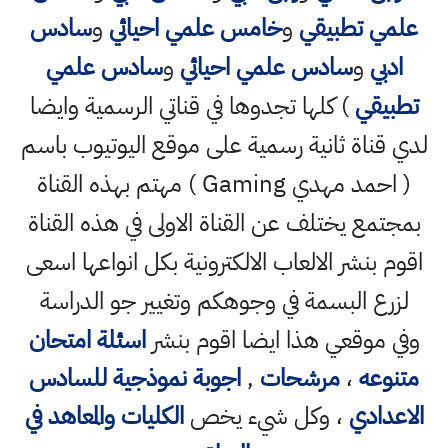
علمي تطبيقي
و
خامس علمي احيائي
و
سادس
ادبي
و
سادس علمي احيائي
و
سادس علمي
تطبيقي
) كلها تجدوها في قناتي الرسمية وايضا
لدي قناة ثانية رسمية على موقع اليوتيوب باسم
( احمد مهدي Gaming ) مهتم بهذه القناة
بمجتمع يختلف عن القناة الاولى في هذه القناة
اقوم بنشر الالعاب الالكترونية بكل انواعها اسعى
لزرع البسمة في وجوهكم وتغيير جو الدراسة
وفي موقعي هذا ايضا اقوم بنشر
اسئلة امتحان
متنوعه
،
مرشحات
,
اجوبة نموذجية للسادس
الاعدادي
، وكل شيء يخص
الكليات والمعاهد في