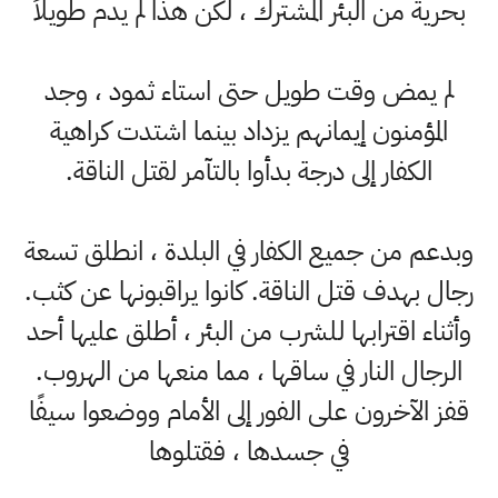
بحرية من البئر المشترك ، لكن هذا لم يدم طويلاً
لم يمض وقت طويل حتى استاء ثمود ، وجد
المؤمنون إيمانهم يزداد بينما اشتدت كراهية
الكفار إلى درجة بدأوا بالتآمر لقتل الناقة.
وبدعم من جميع الكفار في البلدة ، انطلق تسعة
رجال بهدف قتل الناقة. كانوا يراقبونها عن كثب.
وأثناء اقترابها للشرب من البئر ، أطلق عليها أحد
الرجال النار في ساقها ، مما منعها من الهروب.
قفز الآخرون على الفور إلى الأمام ووضعوا سيفًا
في جسدها ، فقتلوها