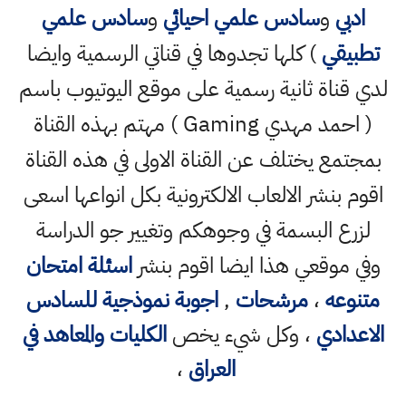
ادبي
و
سادس علمي احيائي
و
سادس علمي
تطبيقي
) كلها تجدوها في قناتي الرسمية وايضا
لدي قناة ثانية رسمية على موقع اليوتيوب باسم
( احمد مهدي Gaming ) مهتم بهذه القناة
بمجتمع يختلف عن القناة الاولى في هذه القناة
اقوم بنشر الالعاب الالكترونية بكل انواعها اسعى
لزرع البسمة في وجوهكم وتغيير جو الدراسة
وفي موقعي هذا ايضا اقوم بنشر
اسئلة امتحان
متنوعه
،
مرشحات
,
اجوبة نموذجية للسادس
الاعدادي
، وكل شيء يخص
الكليات والمعاهد في
العراق
،