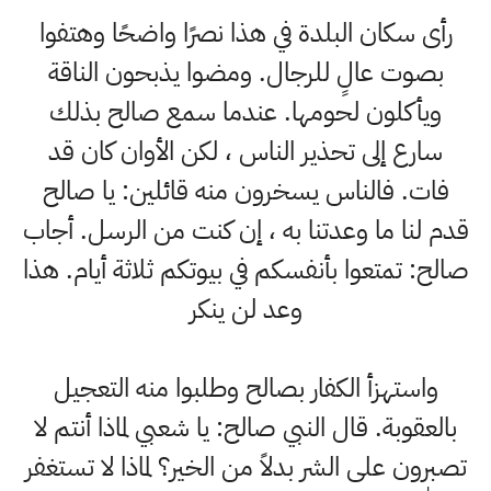
رأى سكان البلدة في هذا نصرًا واضحًا وهتفوا
بصوت عالٍ للرجال. ومضوا يذبحون الناقة
ويأكلون لحومها. عندما سمع صالح بذلك
سارع إلى تحذير الناس ، لكن الأوان كان قد
فات. فالناس يسخرون منه قائلين: يا صالح
قدم لنا ما وعدتنا به ، إن كنت من الرسل. أجاب
صالح: تمتعوا بأنفسكم في بيوتكم ثلاثة أيام. هذا
وعد لن ينكر
واستهزأ الكفار بصالح وطلبوا منه التعجيل
بالعقوبة. قال النبي صالح: يا شعبي لماذا أنتم لا
تصبرون على الشر بدلاً من الخير؟ لماذا لا تستغفر