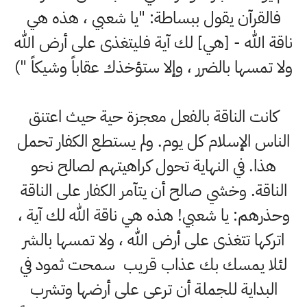
فالقرآن يقول ببساطة: "يا شعبي ، هذه هي
ناقة الله - [هي] لك آية فليتغذى على أرض الله
ولا تمسها بالضرر ، وإلا ستؤخذك عقاباً وشيكاً ")
كانت الناقة بالفعل معجزة حية حيث اعتنق
الناس الإسلام كل يوم. ولم يستطع الكفار تحمل
هذا. في النهاية تحول كراهيتهم لصالح نحو
الناقة. وخشي صالح أن يتآمر الكفار على الناقة
وحذرهم: يا شعبي! هذه هي ناقة الله لك آية ،
اتركها تتغذى على أرض الله ، ولا تمسها بالشر
لئلا يمسك بك عذاب قريب سمحت ثمود في
البداية للجملة أن ترعى على أرضها وتشرب