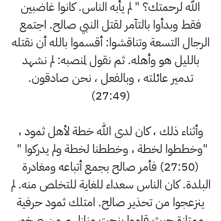
الله لرحمتك؟ " لم يأبه الناس. كانوا غاضبين
فقط وبدأوا بالتآمر لقتل النبي صالح. اجتمع
الرجال التسعة وتناقشوا: أقسموا بالله أن نقتله
بالليل هو وأهله. ثم نقول لمنصبه: لم نشهد
تدمير عائلته ، وبالفعل ، نحن صادقون.
(27:49)
وأثناء ذلك ، كان لدى الله خطة لأهل ثمود ،
"وخططوا لخطة ، وخططنا لخطة ولم يدركوا "
(27:50) فأمر صالح بجمع أتباعه ومغادرة
البلدة. كان الناس سعداء للغاية للتخلص منه. لم
ينزعجوا من تحذير صالح. امتلك ثمود حرفية
ممتازة حيث قاموا بنحت منازلهم من صخور