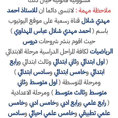
مسؤولية قانونية حيال ذلك
ملاحظة مهمة :
لاتنسى دائما ان
للاستاذ احمد
مهدي شلال
قناة رسمية على موقع اليوتيوب
باسم (
احمد مهدي شلال عباس المهداوي
)
حيث اقوم بنشر شروحات
دروس
الرياضيات
لكافة المراحل الدراسية مرحلة الابتدائي
(
اول ابتدائي
و
ثاني ابتدائي
وثالث ابتدائي و
رابع
ابتدائي
و
خامس ابتدائي
و
سادس ابتدائي
)
ومرحلة المتوسطة (
اول متوسط
و
ثاني
متوسط
و
ثالث متوسط
) ومرحلة الاعدادية
(
رابع علمي
و
رابع ادبي
و
خامس ادبي
و
خامس
علمي تطبيقي
و
خامس علمي احيائي
و
سادس