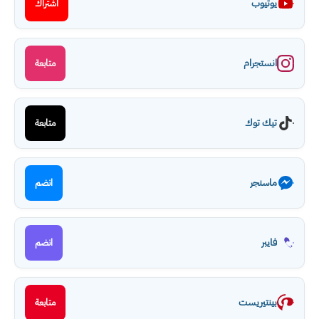
يوتيوب
اشتراك
انستجرام
متابعة
تيك توك
متابعة
ماسنجر
انضم
فايبر
انضم
بينتيريست
متابعة