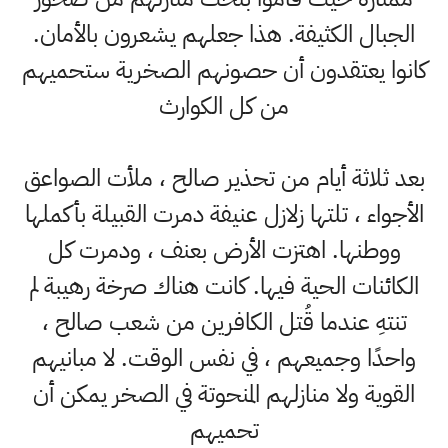
الجبال الكثيفة. هذا جعلهم يشعرون بالأمان.
كانوا يعتقدون أن حصونهم الصخرية ستحميهم
من كل الكوارث
بعد ثلاثة أيام من تحذير صالح ، ملأت الصواعق
الأجواء ، تلتها زلازل عنيفة دمرت القبيلة بأكملها
ووطنها. اهتزت الأرض بعنف ، ودمرت كل
الكائنات الحية فيها. كانت هناك صرخة رهيبة لم
تنتهِ عندما قُتل الكافرين من شعب صالح ،
واحدًا وجميعهم ، في نفس الوقت. لا مبانيهم
القوية ولا منازلهم المنحوتة في الصخر يمكن أن
تحميهم