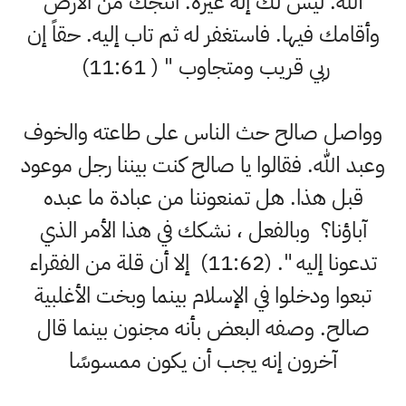
الله. ليس لك إله غيره. أنتجك من الأرض
وأقامك فيها. فاستغفر له ثم تاب إليه. حقاً إن
ربي قريب ومتجاوب " ( 11:61)
وواصل صالح حث الناس على طاعته والخوف
وعبد الله. فقالوا يا صالح كنت بيننا رجل موعود
قبل هذا. هل تمنعوننا من عبادة ما عبده
آباؤنا؟ وبالفعل ، نشكك في هذا الأمر الذي
تدعونا إليه ". (11:62) إلا أن قلة من الفقراء
تبعوا ودخلوا في الإسلام بينما وبخت الأغلبية
صالح. وصفه البعض بأنه مجنون بينما قال
آخرون إنه يجب أن يكون ممسوسًا