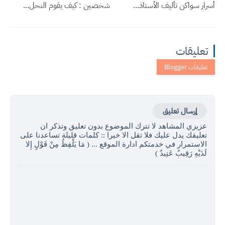
أسرار سواكن تأليف الأستاذ...
شخصين : كيف يقوم النحل...
تعليقات
إرسال تعليق
عزيزي المشاهد لا تترك الموضوع بدون تعليق وتذكر ان
تعليقك يدل عليك فلا تقل الا خيرا :: كلمات قليلة تساعدنا على
الاستمرار في خدمتكم ادارة الموقع ... ( مَا يَلْفِظُ مِنْ قَوْلٍ إِلا
لَدَيْهِ رَقِيبٌ عَتِيدٌ )