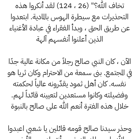
تخاف الله؟" (26 ، 124) لقد أنكروا هذه
التحذيرات مع سيطرة الهوس بالمادية. ابتعدوا
عن طريق الحق ، وبدأ الفقراء في عبادة الأغنياء
الذين أعلنوا أنفسهم آلهة
الآن ، كان النبي صالح رجلاً من مكانة عالية جدًا
في المجتمع. بنى سمعة من الاحترام وكان ثريا هو
نفسه. كان أهل ثمود يقدّرونه عالياً لحكمته
وفضيلته وكانوا مستعدين لتعيينه قائداً لهم.
خلال هذه الفترة أنعم الله على صالح بالنبوة
وحذر سيدنا صالح قومه قائلين يا شعبي اعبدوا