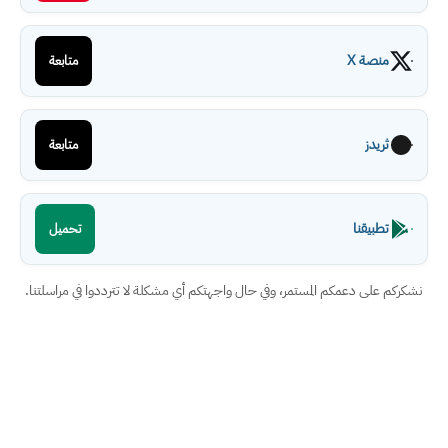
منصة X
متابعة
ثريدز
متابعة
تطبيقنا
تحميل
نشكركم على دعمكم المستمر، وفي حال واجهتكم أي مشكلة لا تترددوا في مراسلتنا.