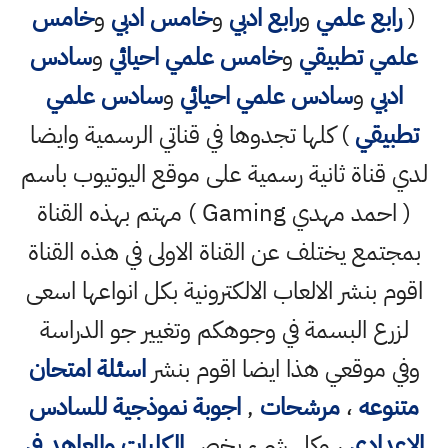
(
رابع علمي
و
رابع ادبي
و
خامس ادبي
و
خامس
علمي تطبيقي
و
خامس علمي احيائي
و
سادس
ادبي
و
سادس علمي احيائي
و
سادس علمي
تطبيقي
) كلها تجدوها في قناتي الرسمية وايضا
لدي قناة ثانية رسمية على موقع اليوتيوب باسم
( احمد مهدي Gaming ) مهتم بهذه القناة
بمجتمع يختلف عن القناة الاولى في هذه القناة
اقوم بنشر الالعاب الالكترونية بكل انواعها اسعى
لزرع البسمة في وجوهكم وتغيير جو الدراسة
وفي موقعي هذا ايضا اقوم بنشر
اسئلة امتحان
متنوعه
،
مرشحات
,
اجوبة نموذجية للسادس
الاعدادي
، وكل شيء يخص
الكليات والمعاهد في