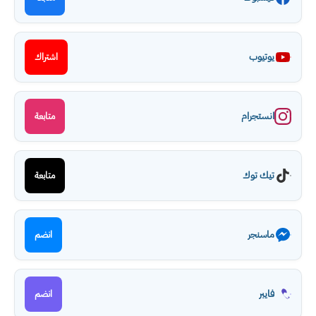
يوتيوب
اشتراك
انستجرام
متابعة
تيك توك
متابعة
ماسنجر
انضم
فايبر
انضم