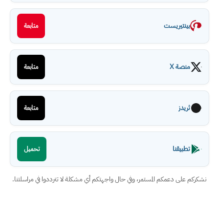
بينتيريست
متابعة
منصة X
متابعة
ثريدز
متابعة
تطبيقنا
تحميل
نشكركم على دعمكم المستمر، وفي حال واجهتكم أي مشكلة لا تترددوا في مراسلتنا.