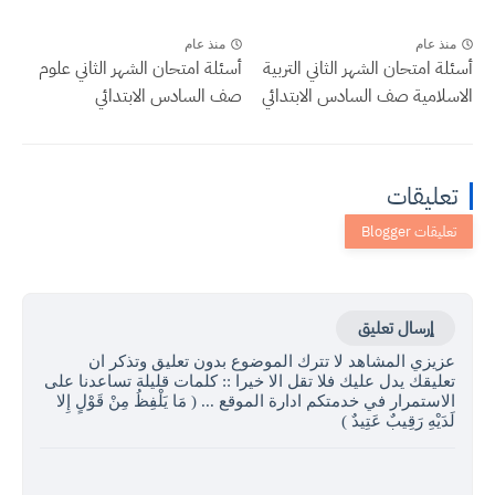
منذ عام
منذ عام
أسئلة امتحان الشهر الثاني التربية
أسئلة امتحان الشهر الثاني علوم
الاسلامية صف السادس الابتدائي
صف السادس الابتدائي
تعليقات
إرسال تعليق
عزيزي المشاهد لا تترك الموضوع بدون تعليق وتذكر ان
تعليقك يدل عليك فلا تقل الا خيرا :: كلمات قليلة تساعدنا على
الاستمرار في خدمتكم ادارة الموقع ... ( مَا يَلْفِظُ مِنْ قَوْلٍ إِلا
لَدَيْهِ رَقِيبٌ عَتِيدٌ )