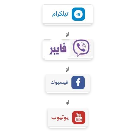
او
او
او