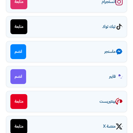
انستجرام
متابعة
تيك توك
متابعة
ماسنجر
انضم
فايبر
انضم
بينتيريست
متابعة
منصة X
متابعة