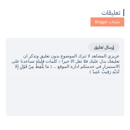
تعليقات
إرسال تعليق
عزيزي المشاهد لا تترك الموضوع بدون تعليق وتذكر ان
تعليقك يدل عليك فلا تقل الا خيرا :: كلمات قليلة تساعدنا على
الاستمرار في خدمتكم ادارة الموقع ... ( مَا يَلْفِظُ مِنْ قَوْلٍ إِلا
لَدَيْهِ رَقِيبٌ عَتِيدٌ )