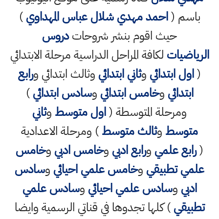
باسم (
احمد مهدي شلال عباس المهداوي
)
حيث اقوم بنشر شروحات
دروس
الرياضيات
لكافة المراحل الدراسية مرحلة الابتدائي
(
اول ابتدائي
و
ثاني ابتدائي
وثالث ابتدائي و
رابع
ابتدائي
و
خامس ابتدائي
و
سادس ابتدائي
)
ومرحلة المتوسطة (
اول متوسط
و
ثاني
متوسط
و
ثالث متوسط
) ومرحلة الاعدادية
(
رابع علمي
و
رابع ادبي
و
خامس ادبي
و
خامس
علمي تطبيقي
و
خامس علمي احيائي
و
سادس
ادبي
و
سادس علمي احيائي
و
سادس علمي
تطبيقي
) كلها تجدوها في قناتي الرسمية وايضا