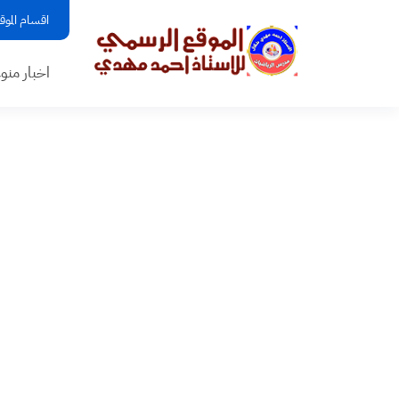
اقسام الموق
اخبار منو