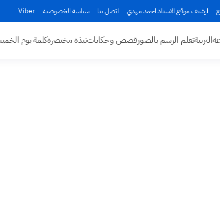
ع
ارشيف موقع الاستاذ احمد مهدي
اتصل بنا
سياسة الخصوصية
Viber
عه
التربية
تعلم الرسم بالصور
قصص وحكايات
نبذة مختصرة
كلمة يوم الخم