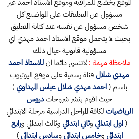
الموقع يخضع للمراقبة وموقع الاستاذ احمد غير
مسؤول عن التعليقات على المواضيع كل
شخص مسؤول عن نفسه عند كتابة التعليق
بحيث لا يتحمل موقع الاستاذ احمد مهدي اي
مسؤولية قانونية حيال ذلك
ملاحظة مهمة :
لاتنسى دائما ان
للاستاذ احمد
مهدي شلال
قناة رسمية على موقع اليوتيوب
باسم (
احمد مهدي شلال عباس المهداوي
)
حيث اقوم بنشر شروحات
دروس
الرياضيات
لكافة المراحل الدراسية مرحلة الابتدائي
(
اول ابتدائي
و
ثاني ابتدائي
وثالث ابتدائي و
رابع
ابتدائي
و
خامس ابتدائي
و
سادس ابتدائي
)