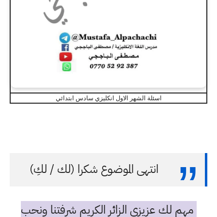
اسئلة الشهر الاول انكليزي سادس ابتدائي
انتهى الموضوع شكرا (لك / لكِ)
مهم لك عزيزي الزائر الكريم شرفتنا ونحب