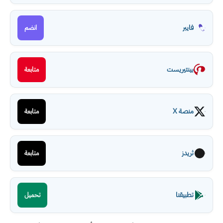
فايبر
انضم
بينتيريست
متابعة
منصة X
متابعة
ثريدز
متابعة
تطبيقنا
تحميل