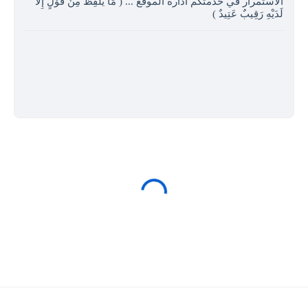
الاستمرار في خدمتكم ادارة الموقع ... ( مَا يَلْفِظُ مِنْ قَوْلٍ إِلا
لَدَيْهِ رَقِيبٌ عَتِيدٌ )