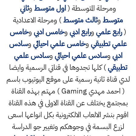
ومرحلة المتوسطة (
اول متوسط
و
ثاني
متوسط
و
ثالث متوسط
) ومرحلة الاعدادية
(
رابع علمي
و
رابع ادبي
و
خامس ادبي
و
خامس
علمي تطبيقي
و
خامس علمي احيائي
و
سادس
ادبي
و
سادس علمي احيائي
و
سادس علمي
تطبيقي
) كلها تجدوها في قناتي الرسمية وايضا
لدي قناة ثانية رسمية على موقع اليوتيوب باسم
( احمد مهدي Gaming ) مهتم بهذه القناة
بمجتمع يختلف عن القناة الاولى في هذه القناة
اقوم بنشر الالعاب الالكترونية بكل انواعها اسعى
لزرع البسمة في وجوهكم وتغيير جو الدراسة