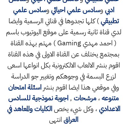
ادبي
و
سادس علمي احيائي
و
سادس علمي
تطبيقي
) كلها تجدوها في قناتي الرسمية وايضا
لدي قناة ثانية رسمية على موقع اليوتيوب باسم
( احمد مهدي Gaming ) مهتم بهذه القناة
بمجتمع يختلف عن القناة الاولى في هذه القناة
اقوم بنشر الالعاب الالكترونية بكل انواعها اسعى
لزرع البسمة في وجوهكم وتغيير جو الدراسة
وفي موقعي هذا ايضا اقوم بنشر
اسئلة امتحان
متنوعه
،
مرشحات
,
اجوبة نموذجية للسادس
الاعدادي
، وكل شيء يخص
الكليات والمعاهد في
العراق
انتهى