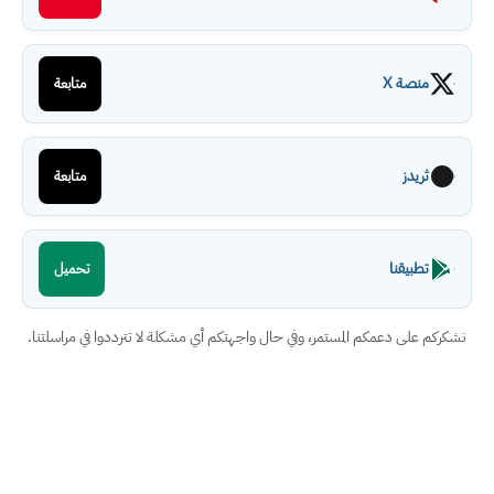
منصة X
متابعة
ثريدز
متابعة
تطبيقنا
تحميل
نشكركم على دعمكم المستمر، وفي حال واجهتكم أي مشكلة لا تترددوا في مراسلتنا.