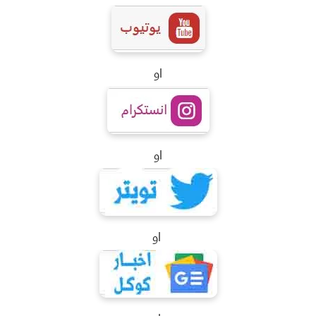
او
او
او