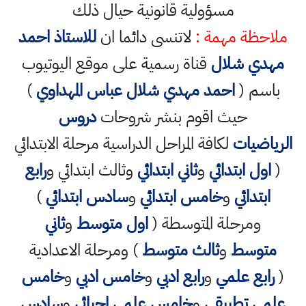
مسؤولية قانونية حيال ذلك
ملاحظة مهمة :
لاتنسى دائما ان
للاستاذ احمد
مهدي شلال
قناة رسمية على موقع اليوتيوب
باسم (
احمد مهدي شلال عباس المهداوي
)
حيث اقوم بنشر شروحات
دروس
الرياضيات
لكافة المراحل الدراسية مرحلة الابتدائي
(
اول ابتدائي
و
ثاني ابتدائي
وثالث ابتدائي و
رابع
ابتدائي
و
خامس ابتدائي
و
سادس ابتدائي
)
ومرحلة المتوسطة (
اول متوسط
و
ثاني
متوسط
و
ثالث متوسط
) ومرحلة الاعدادية
(
رابع علمي
و
رابع ادبي
و
خامس ادبي
و
خامس
علمي تطبيقي
و
خامس علمي احيائي
و
سادس