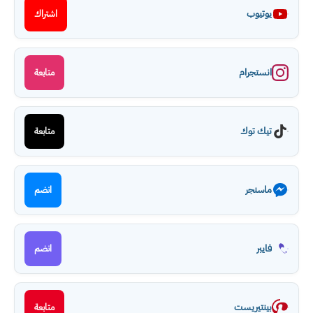
يوتيوب
اشتراك
انستجرام
متابعة
تيك توك
متابعة
ماسنجر
انضم
فايبر
انضم
بينتيريست
متابعة