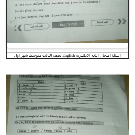
اسئلة امتحان اللغه الانكليزيه English لصف الثالث متوسط شهر اول