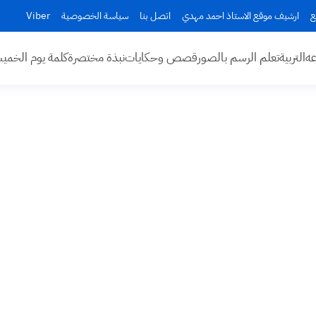
ع
ارشيف موقع الاستاذ احمد مهدي
اتصل بنا
سياسة الخصوصية
Viber
عه
التربية
تعلم الرسم بالصور
قصص وحكايات
نبذة مختصرة
كلمة يوم الخم