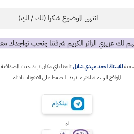
انتهى الموضوع شكرا (لك / لكِ)
م لك عزيزي الزائر الكريم شرفتنا ونحب تواجدك معن
رسمية
للاستاذ احمد مهدي شلال
تابعنا باي مكان تريد حيث المصداقية 
المواقع الرسمية اختر ما تريد بالضغط على الايقونات ادناه
او