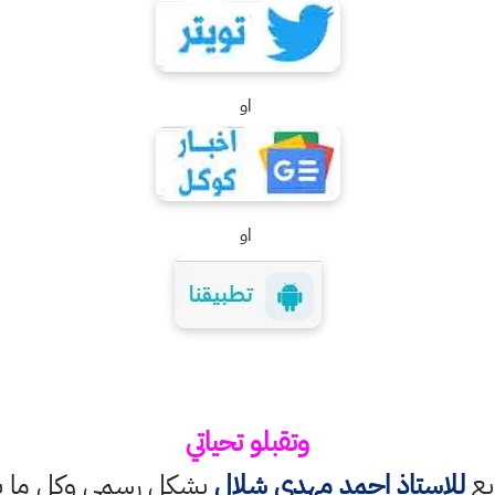
او
او
وتقبلو تحياتي
ابع
للاستاذ احمد مهدي شلال
بشكل رسمي وكل ما ينش