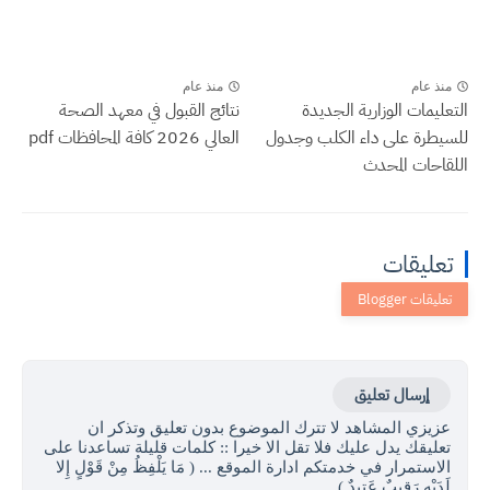
منذ عام
منذ عام
التعليمات الوزارية الجديدة
نتائج القبول في معهد الصحة
للسيطرة على داء الكلب وجدول
العالي 2026 كافة المحافظات pdf
اللقاحات المحدث
تعليقات
إرسال تعليق
عزيزي المشاهد لا تترك الموضوع بدون تعليق وتذكر ان
تعليقك يدل عليك فلا تقل الا خيرا :: كلمات قليلة تساعدنا على
الاستمرار في خدمتكم ادارة الموقع ... ( مَا يَلْفِظُ مِنْ قَوْلٍ إِلا
لَدَيْهِ رَقِيبٌ عَتِيدٌ )