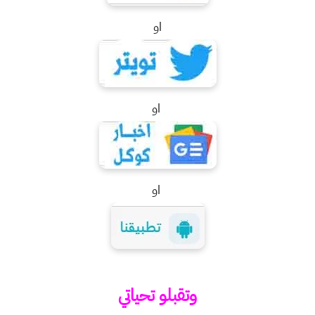
او
او
او
وتقبلو تحياتي