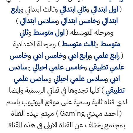
(
اول ابتدائي
و
ثاني ابتدائي
وثالث ابتدائي و
رابع
ابتدائي
و
خامس ابتدائي
و
سادس ابتدائي
)
ومرحلة المتوسطة (
اول متوسط
و
ثاني
متوسط
و
ثالث متوسط
) ومرحلة الاعدادية
(
رابع علمي
و
رابع ادبي
و
خامس ادبي
و
خامس
علمي تطبيقي
و
خامس علمي احيائي
و
سادس
ادبي
و
سادس علمي احيائي
و
سادس علمي
تطبيقي
) كلها تجدوها في قناتي الرسمية وايضا
لدي قناة ثانية رسمية على موقع اليوتيوب باسم
( احمد مهدي Gaming ) مهتم بهذه القناة
بمجتمع يختلف عن القناة الاولى في هذه القناة