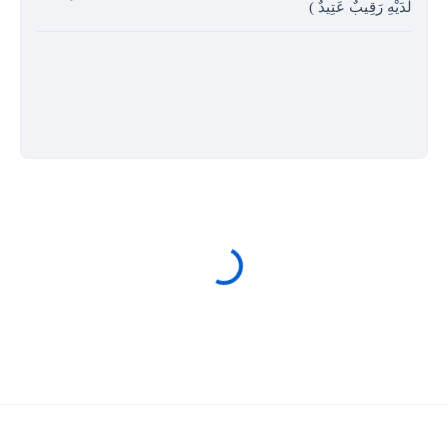
لَدَيْهِ رَقِيبٌ عَتِيدٌ )