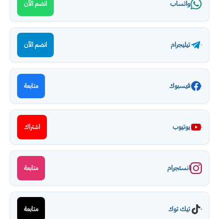
واتساب
انضم الآن
تيليجرام
انضم الآن
فيسبوك
متابعة
يوتيوب
اشتراك
انستجرام
متابعة
تيك توك
متابعة