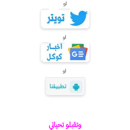
او
او
او
وتقبلو تحياتي