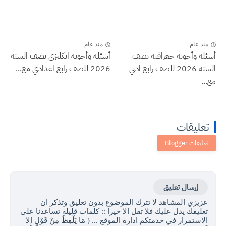
منذ عام
منذ عام
أسئلة وأجوبة جغرافية نصف
أسئلة وأجوبة انكليزي نصف السنة
السنة 2026 للصف رابع ادبي
2026 للصف رابع اعدادي مع...
مع...
تعليقات
إرسال تعليق
عزيزي المشاهد لا تترك الموضوع بدون تعليق وتذكر ان
تعليقك يدل عليك فلا تقل الا خيرا :: كلمات قليلة تساعدنا على
الاستمرار في خدمتكم ادارة الموقع ... ( مَا يَلْفِظُ مِنْ قَوْلٍ إِلا