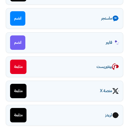
ماسنجر
انضم
فايبر
انضم
بينتيريست
متابعة
منصة X
متابعة
ثريدز
متابعة