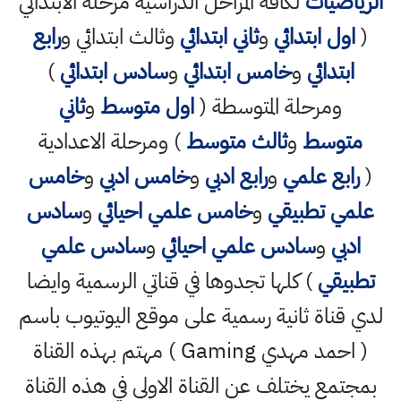
الرياضيات
لكافة المراحل الدراسية مرحلة الابتدائي
(
اول ابتدائي
و
ثاني ابتدائي
وثالث ابتدائي و
رابع
ابتدائي
و
خامس ابتدائي
و
سادس ابتدائي
)
ومرحلة المتوسطة (
اول متوسط
و
ثاني
متوسط
و
ثالث متوسط
) ومرحلة الاعدادية
(
رابع علمي
و
رابع ادبي
و
خامس ادبي
و
خامس
علمي تطبيقي
و
خامس علمي احيائي
و
سادس
ادبي
و
سادس علمي احيائي
و
سادس علمي
تطبيقي
) كلها تجدوها في قناتي الرسمية وايضا
لدي قناة ثانية رسمية على موقع اليوتيوب باسم
( احمد مهدي Gaming ) مهتم بهذه القناة
بمجتمع يختلف عن القناة الاولى في هذه القناة