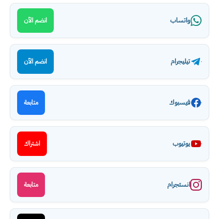
واتساب
انضم الآن
تيليجرام
انضم الآن
فيسبوك
متابعة
يوتيوب
اشتراك
انستجرام
متابعة