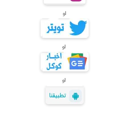
او
او
او