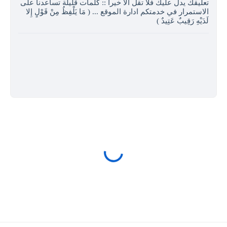
تعليقك يدل عليك فلا تقل الا خيرا :: كلمات قليلة تساعدنا على
الاستمرار في خدمتكم ادارة الموقع ... ( مَا يَلْفِظُ مِنْ قَوْلٍ إِلا
لَدَيْهِ رَقِيبٌ عَتِيدٌ )