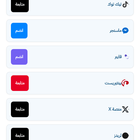
تيك توك
متابعة
ماسنجر
انضم
فايبر
انضم
بينتيريست
متابعة
منصة X
متابعة
ثريدز
متابعة