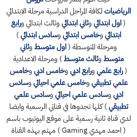
الرياضيات
لكافة المراحل الدراسية مرحلة الابتدائي
(
اول ابتدائي
و
ثاني ابتدائي
وثالث ابتدائي و
رابع
ابتدائي
و
خامس ابتدائي
و
سادس ابتدائي
)
ومرحلة المتوسطة (
اول متوسط
و
ثاني
متوسط
و
ثالث متوسط
) ومرحلة الاعدادية
(
رابع علمي
و
رابع ادبي
و
خامس ادبي
و
خامس
علمي تطبيقي
و
خامس علمي احيائي
و
سادس
ادبي
و
سادس علمي احيائي
و
سادس علمي
تطبيقي
) كلها تجدوها في قناتي الرسمية وايضا
لدي قناة ثانية رسمية على موقع اليوتيوب باسم
( احمد مهدي Gaming ) مهتم بهذه القناة