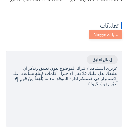
تعليقات
إرسال تعليق
عزيزي المشاهد لا تترك الموضوع بدون تعليق وتذكر ان
تعليقك يدل عليك فلا تقل الا خيرا :: كلمات قليلة تساعدنا على
الاستمرار في خدمتكم ادارة الموقع ... ( مَا يَلْفِظُ مِنْ قَوْلٍ إِلا
لَدَيْهِ رَقِيبٌ عَتِيدٌ )