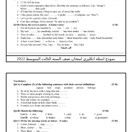
نموذج اسئلة انكليزي امتحان نصف السنة الثالث المتوسط 2022