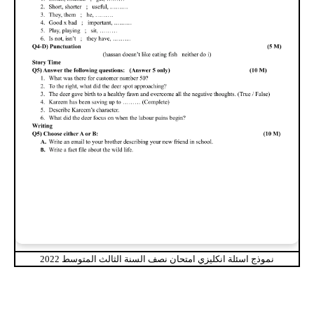
نموذج اسئلة انكليزي امتحان نصف السنة الثالث المتوسط 2022