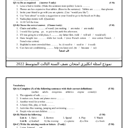
نموذج اسئلة انكليزي امتحان نصف السنة الثالث المتوسط 2022