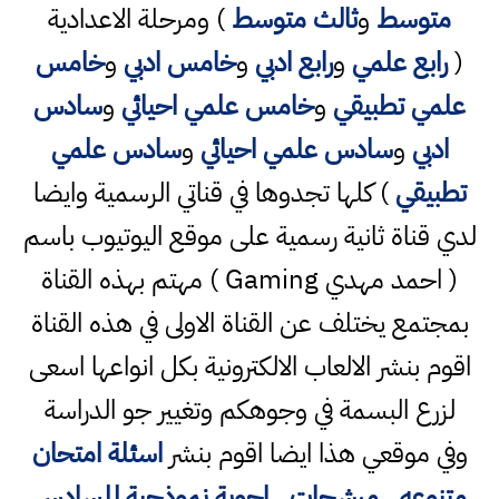
متوسط
و
ثالث متوسط
) ومرحلة الاعدادية
(
رابع علمي
و
رابع ادبي
و
خامس ادبي
و
خامس
علمي تطبيقي
و
خامس علمي احيائي
و
سادس
ادبي
و
سادس علمي احيائي
و
سادس علمي
تطبيقي
) كلها تجدوها في قناتي الرسمية وايضا
لدي قناة ثانية رسمية على موقع اليوتيوب باسم
( احمد مهدي Gaming ) مهتم بهذه القناة
بمجتمع يختلف عن القناة الاولى في هذه القناة
اقوم بنشر الالعاب الالكترونية بكل انواعها اسعى
لزرع البسمة في وجوهكم وتغيير جو الدراسة
وفي موقعي هذا ايضا اقوم بنشر
اسئلة امتحان
متنوعه
،
مرشحات
,
اجوبة نموذجية للسادس