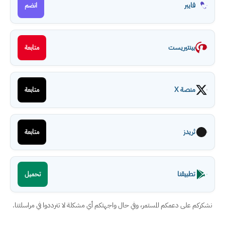
فايبر
انضم
بينتيريست
متابعة
منصة X
متابعة
ثريدز
متابعة
تطبيقنا
تحميل
نشكركم على دعمكم المستمر، وفي حال واجهتكم أي مشكلة لا تترددوا في مراسلتنا.