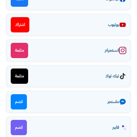
يوتيوب
اشتراك
انستجرام
متابعة
تيك توك
متابعة
ماسنجر
انضم
فايبر
انضم