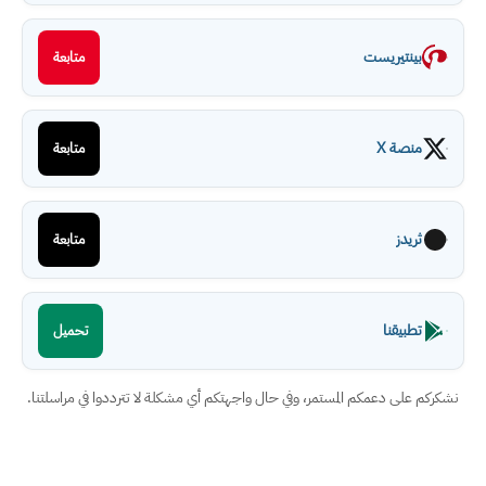
بينتيريست
متابعة
منصة X
متابعة
ثريدز
متابعة
تطبيقنا
تحميل
نشكركم على دعمكم المستمر، وفي حال واجهتكم أي مشكلة لا تترددوا في مراسلتنا.