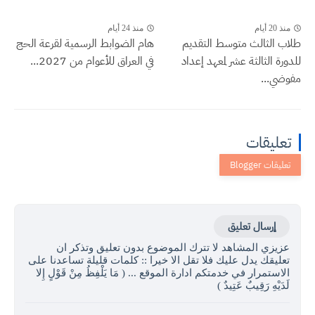
منذ 20 أيام
منذ 24 أيام
طلاب الثالث متوسط التقديم
هام الضوابط الرسمية لقرعة الحج
للدورة الثالثة عشر لمعهد إعداد
في العراق للأعوام من 2027...
مفوضي...
تعليقات
إرسال تعليق
عزيزي المشاهد لا تترك الموضوع بدون تعليق وتذكر ان
تعليقك يدل عليك فلا تقل الا خيرا :: كلمات قليلة تساعدنا على
الاستمرار في خدمتكم ادارة الموقع ... ( مَا يَلْفِظُ مِنْ قَوْلٍ إِلا
لَدَيْهِ رَقِيبٌ عَتِيدٌ )