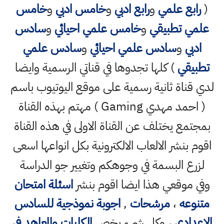
(
رابع علمي
و
رابع ادبي
و
خامس ادبي
و
خامس
علمي تطبيقي
و
خامس علمي احيائي
و
سادس
ادبي
و
سادس علمي احيائي
و
سادس علمي
تطبيقي
) كلها تجدوها في قناتي الرسمية وايضا
لدي قناة ثانية رسمية على موقع اليوتيوب باسم
( احمد مهدي Gaming ) مهتم بهذه القناة
بمجتمع يختلف عن القناة الاولى في هذه القناة
اقوم بنشر الالعاب الالكترونية بكل انواعها اسعى
لزرع البسمة في وجوهكم وتغيير جو الدراسة
وفي موقعي هذا ايضا اقوم بنشر
اسئلة امتحان
متنوعه
،
مرشحات
,
اجوبة نموذجية للسادس
الاعدادي
، وكل شيء يخص
الكليات والمعاهد في