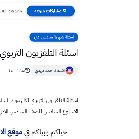
معدلات القبول جامعة ال
📁 مشاركات منوعه
اسئلة شهرية سادس ادبي
اسئلة التلفزيون التربوي لكل مواد
الاستاذ احمد مهدي
منذ 4 سنة
الاسبوع السادس للصف السادس الادبي لك
حياكم وبياكم في
موقع ال