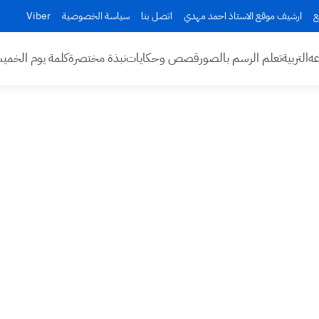
ع
ارشيف موقع الاستاذ احمد مهدي
اتصل بنا
سياسة الخصوصية
Viber
عه
التربية
تعلم الرسم بالصور
قصص وحكايات
نبذة مختصرة
كلمة يوم الخم