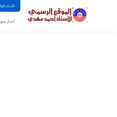
اقسام الموق
اخبار منو